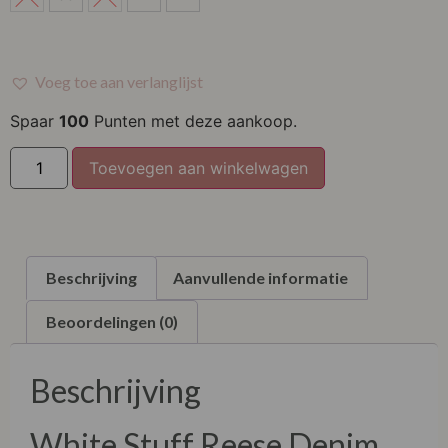
38
40
Voeg toe aan verlanglijst
42
Spaar
100
Punten met deze aankoop.
44
Toevoegen aan winkelwagen
Beschrijving
Aanvullende informatie
Beoordelingen (0)
Beschrijving
White Stuff Reese Denim