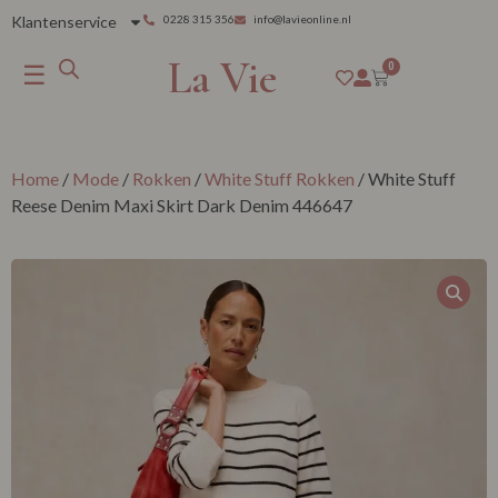
Klantenservice
0228 315 356
info@lavieonline.nl
La Vie
☰
0
Home
/
Mode
/
Rokken
/
White Stuff Rokken
/ White Stuff
Reese Denim Maxi Skirt Dark Denim 446647