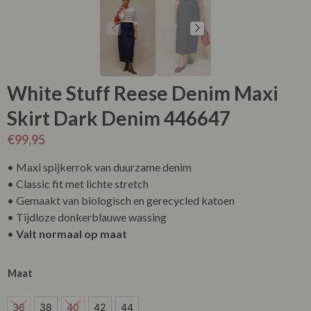
White Stuff Reese Denim Maxi
Skirt Dark Denim 446647
€
99,95
• Maxi spijkerrok van duurzame denim
• Classic fit met lichte stretch
• Gemaakt van biologisch en gerecycled katoen
• Tijdloze donkerblauwe wassing
•
Valt normaal op maat
Maat
36
36
38
40
42
44