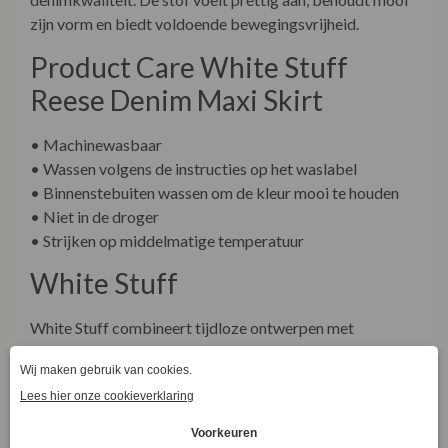
zijn vorm en biedt voldoende bewegingsvrijheid.
Product Care White Stuff
Reese Denim Maxi Skirt
• Machinewasbaar
• Wassen volgens de instructies op het waslabel
• Binnenstebuiten wassen om de kleur mooi te houden
• Niet in de droger
• Strijken op middelmatige temperatuur
White Stuff
White Stuff combineert tijdloze ontwerpen met
duurzame materialen en een comfortabele pasvorm. De
Reese Denim Maxi Skirt is een veelzijdige rok die je
moeiteloos het hele jaar door kunt dragen en eindeloos
kunt combineren.