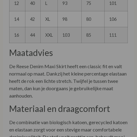
12
40
L
93
75
101
14
42
XL
98
80
106
16
44
XXL
103
85
111
Maatadvies
De Reese Denim Maxi Skirt heeft een classic fit en valt
normaal op maat. Dankzij het kleine percentage elastaan
heeft de rok een lichte stretch. Twijfel je tussen twee
maten, dan kun je doorgaans je gebruikelijke maat
aanhouden.
Materiaal en draagcomfort
De combinatie van biologisch katoen, gerecycled katoen
en elastaan zorgt voor een stevige maar comfortabele
denimkwaliteit. De stof voelt prettig aan, behoudt mooi