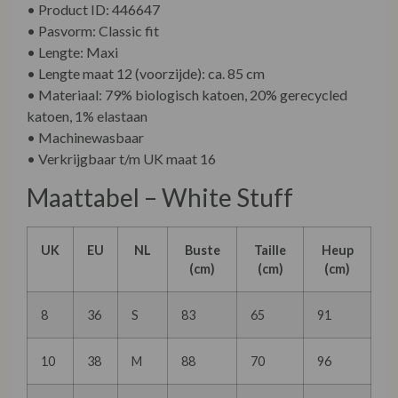
• Product ID: 446647
• Pasvorm: Classic fit
• Lengte: Maxi
• Lengte maat 12 (voorzijde): ca. 85 cm
• Materiaal: 79% biologisch katoen, 20% gerecycled
katoen, 1% elastaan
• Machinewasbaar
• Verkrijgbaar t/m UK maat 16
Maattabel – White Stuff
UK
EU
NL
Buste
Taille
Heup
(cm)
(cm)
(cm)
8
36
S
83
65
91
10
38
M
88
70
96