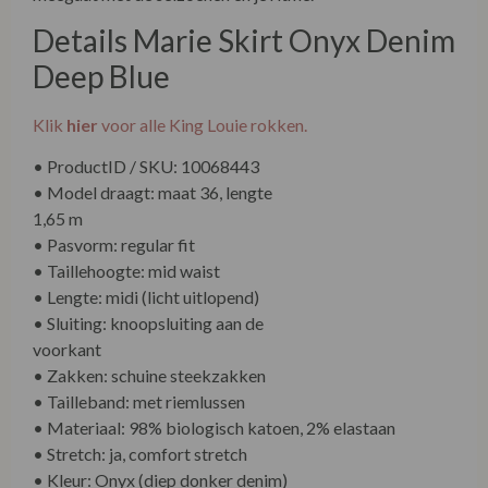
Details Marie Skirt Onyx Denim
Deep Blue
Klik
hier
voor alle King Louie rokken.
• ProductID / SKU: 10068443
• Model draagt: maat 36, lengte
1,65 m
• Pasvorm: regular fit
• Taillehoogte: mid waist
• Lengte: midi (licht uitlopend)
• Sluiting: knoopsluiting aan de
voorkant
• Zakken: schuine steekzakken
• Tailleband: met riemlussen
• Materiaal: 98% biologisch katoen, 2% elastaan
• Stretch: ja, comfort stretch
• Kleur: Onyx (diep donker denim)