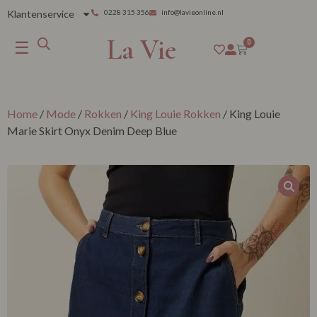
Klantenservice
0228 315 356
info@lavieonline.nl
La Vie
☰
0
Home
/
Mode
/
Rokken
/
King Louie Rokken
/ King Louie
Marie Skirt Onyx Denim Deep Blue