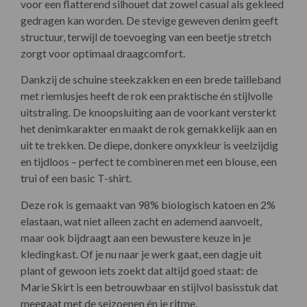
voor een flatterend silhouet dat zowel casual als gekleed
gedragen kan worden. De stevige geweven denim geeft
structuur, terwijl de toevoeging van een beetje stretch
zorgt voor optimaal draagcomfort.
Dankzij de schuine steekzakken en een brede tailleband
met riemlusjes heeft de rok een praktische én stijlvolle
uitstraling. De knoopsluiting aan de voorkant versterkt
het denimkarakter en maakt de rok gemakkelijk aan en
uit te trekken. De diepe, donkere onyxkleur is veelzijdig
en tijdloos – perfect te combineren met een blouse, een
trui of een basic T-shirt.
Deze rok is gemaakt van 98% biologisch katoen en 2%
elastaan, wat niet alleen zacht en ademend aanvoelt,
maar ook bijdraagt aan een bewustere keuze in je
kledingkast. Of je nu naar je werk gaat, een dagje uit
plant of gewoon iets zoekt dat altijd goed staat: de
Marie Skirt is een betrouwbaar en stijlvol basisstuk dat
meegaat met de seizoenen én je ritme.