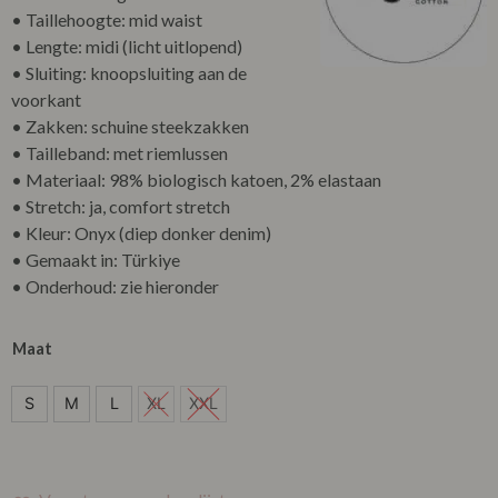
• Taillehoogte: mid waist
• Lengte: midi (licht uitlopend)
• Sluiting: knoopsluiting aan de
voorkant
• Zakken: schuine steekzakken
• Tailleband: met riemlussen
• Materiaal: 98% biologisch katoen, 2% elastaan
• Stretch: ja, comfort stretch
• Kleur: Onyx (diep donker denim)
• Gemaakt in: Türkiye
• Onderhoud: zie hieronder
Maat
S
S
M
L
XL
XXL
M
L