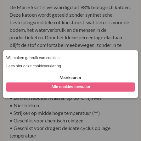
De Marie Skirt is vervaardigd uit 98% biologisch katoen.
Deze katoen wordt geteeld zonder synthetische
bestrijdingsmiddelen of kunstmest, wat beter is voor de
bodem, het waterverbruik en de mensen in de
productieketen. Door het kleine percentage elastaan
blijft de stof comfortabel meebewegen, zonder in te
leveren op vormvastheid. Zo kies je voor een duurzame
basis die lang mooi blijft.
Product Care Marie Skirt Onyx
Denim Deep Blue
• Binnenstebuiten wassen op 30°C, fijnwas
• Niet bleken
• Strijken op middelhoge temperatuur (**)
• Geschikt voor chemisch reinigen
• Geschikt voor droger: delicate cyclus op lage
temperatuur