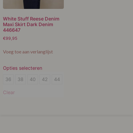
White Stuff Reese Denim
Maxi Skirt Dark Denim
446647
€
99,95
Voeg toe aan verlanglijst
Opties selecteren
36
36
38
40
42
44
38
Clear
40
42
44