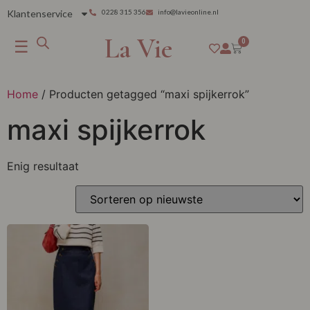
Klantenservice
0228 315 356
info@lavieonline.nl
La Vie
☰
0
Home
/ Producten getagged “maxi spijkerrok”
maxi spijkerrok
Enig resultaat