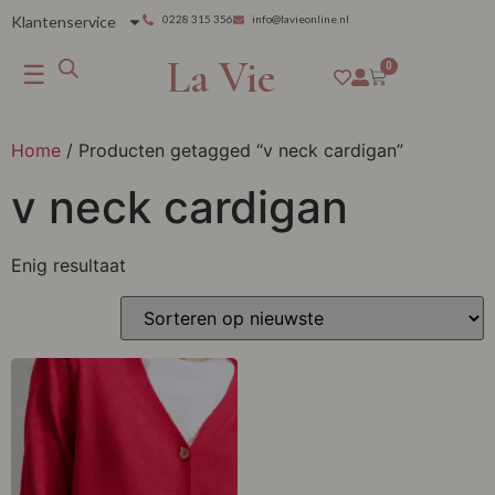
Klantenservice
0228 315 356
info@lavieonline.nl
La Vie
☰
0
Home
/ Producten getagged “v neck cardigan”
v neck cardigan
Enig resultaat