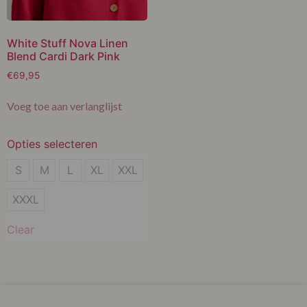
White Stuff Nova Linen
Blend Cardi Dark Pink
€
69,95
Voeg toe aan verlanglijst
Opties selecteren
S
S
M
L
XL
XXL
M
XXXL
L
Clear
XL
XXL
XXXL