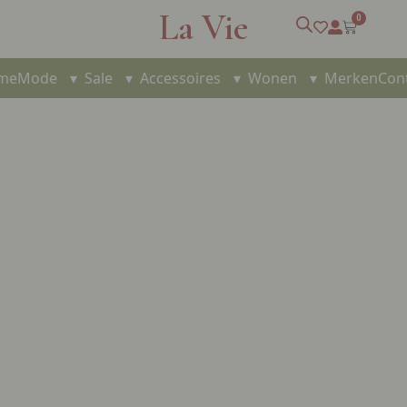
La Vie
0
me
Mode
▾
Sale
▾
Accessoires
▾
Wonen
▾
Merken
Con