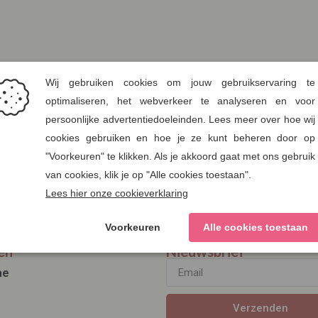
en
Nieuwsbrief
ae
Verzenden