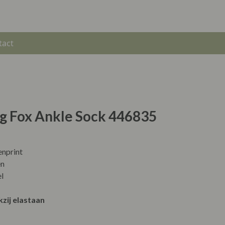
tact
ng Fox Ankle Sock 446835
enprint
en
l
ij elastaan