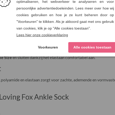
ster, 20% polyamide, 1% elastaan
e Size
en sluiten dankzij het elastaan comfortabel aan.
t
 polyamide en elastaan zorgt voor zachte, ademende en vormvaste 
Loving Fox Ankle Sock
l