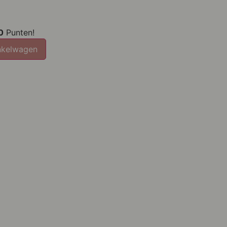
0
Punten!
nkelwagen