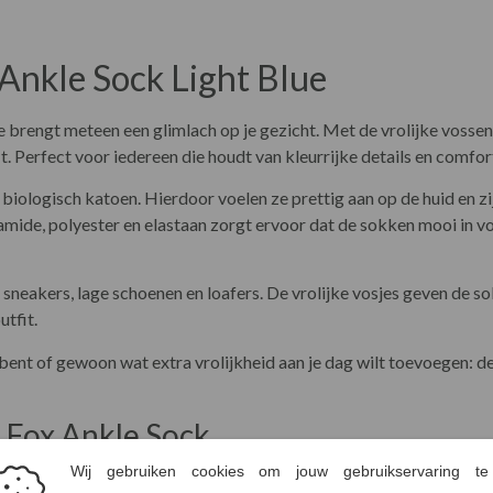
Ankle Sock Light Blue
brengt meteen een glimlach op je gezicht. Met de vrolijke vossenpr
. Perfect voor iedereen die houdt van kleurrijke details en comfor
biologisch katoen. Hierdoor voelen ze prettig aan op de huid en 
ide, polyester en elastaan zorgt ervoor dat de sokken mooi in vo
 sneakers, lage schoenen en loafers. De vrolijke vosjes geven de so
utfit.
bent of gewoon wat extra vrolijkheid aan je dag wilt toevoegen: de
g Fox Ankle Sock