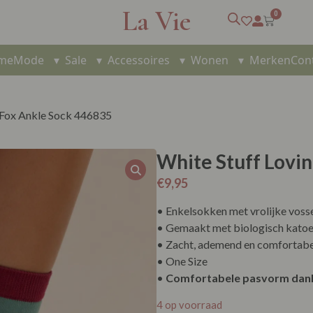
La Vie
0
me
Mode
▾
Sale
▾
Accessoires
▾
Wonen
▾
Merken
Con
g Fox Ankle Sock 446835
White Stuff Lovi
€
9,95
• Enkelsokken met vrolijke voss
• Gemaakt met biologisch kato
• Zacht, ademend en comfortabe
• One Size
•
Comfortabele pasvorm dankz
4 op voorraad