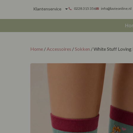
Klantenservice
0228 315 356
info@lavieonline.nl
Ho
Home
/
Accessoires
/
Sokken
/ White Stuff Lovin