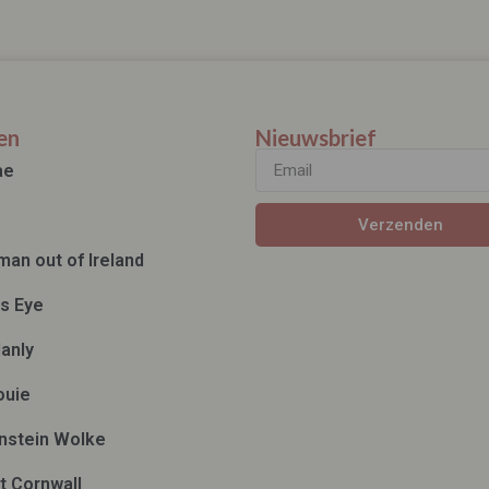
en
Nieuwsbrief
ae
Verzenden
man out of Ireland
ds Eye
anly
ouie
nstein Wolke
t Cornwall