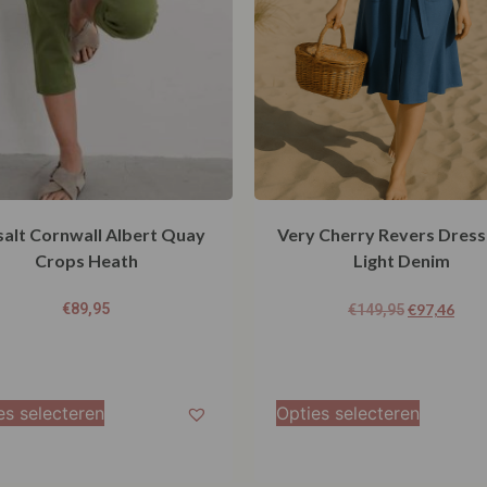
salt Cornwall Albert Quay
Very Cherry Revers Dress
Crops Heath
Light Denim
€
89,95
€
97,46
€
149,95
es selecteren
Opties selecteren