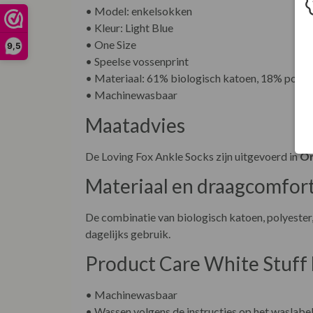
• Model: enkelsokken
• Kleur: Light Blue
• One Size
9,5
• Speelse vossenprint
• Materiaal: 61% biologisch katoen, 18% polye
• Machinewasbaar
Maatadvies
De Loving Fox Ankle Socks zijn uitgevoerd in
On
Materiaal en draagcomfor
De combinatie van biologisch katoen, polyester,
dagelijks gebruik.
Product Care White Stuff 
• Machinewasbaar
• Wassen volgens de instructies op het waslabe