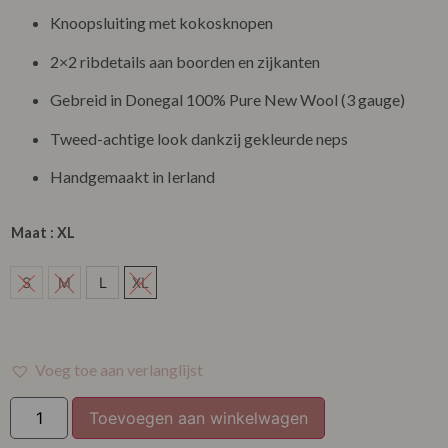
Knoopsluiting met kokosknopen
2×2 ribdetails aan boorden en zijkanten
Gebreid in Donegal 100% Pure New Wool (3 gauge)
Tweed-achtige look dankzij gekleurde neps
Handgemaakt in Ierland
Maat
: XL
L
S
M
L
XL
Voeg toe aan verlanglijst
Toevoegen aan winkelwagen