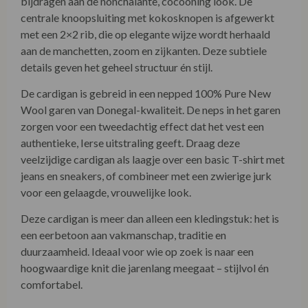
bijdragen aan de nonchalante, cocooning look. De
centrale knoopsluiting met kokosknopen is afgewerkt
met een 2×2 rib, die op elegante wijze wordt herhaald
aan de manchetten, zoom en zijkanten. Deze subtiele
details geven het geheel structuur én stijl.
De cardigan is gebreid in een nepped 100% Pure New
Wool garen van Donegal-kwaliteit. De neps in het garen
zorgen voor een tweedachtig effect dat het vest een
authentieke, Ierse uitstraling geeft. Draag deze
veelzijdige cardigan als laagje over een basic T-shirt met
jeans en sneakers, of combineer met een zwierige jurk
voor een gelaagde, vrouwelijke look.
Deze cardigan is meer dan alleen een kledingstuk: het is
een eerbetoon aan vakmanschap, traditie en
duurzaamheid. Ideaal voor wie op zoek is naar een
hoogwaardige knit die jarenlang meegaat – stijlvol én
comfortabel.