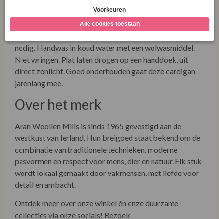
Berry
Wol heeft van nature zelfreinigende eigenschappen. Laat
je cardigan regelmatig luchten, en was alleen indien
nodig. Handwas in koud water met een wolwasmiddel.
Niet wringen. Plat laten drogen op een handdoek, uit
direct zonlicht. Goed onderhouden gaat deze cardigan
jarenlang mee.
Over het merk
Aran Woollen Mills is sinds 1965 gevestigd aan de
westkust van Ierland. Hun breigoed staat bekend om de
combinatie van traditionele technieken, moderne
pasvormen en respect voor mens, dier en natuur. Elk stuk
wordt lokaal gemaakt door vakmensen, met liefde voor
detail en ambacht.
Ontdek meer over onze winkel én onze duurzame
collecties via onze socials! Bezoek