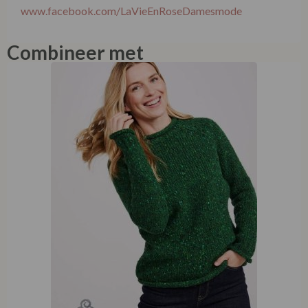
www.facebook.com/LaVieEnRoseDamesmode
Combineer met