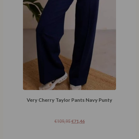
Very Cherry Taylor Pants Navy Punty
€
71,46
€
109,95