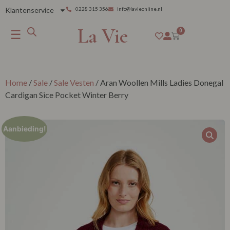
Klantenservice
0228 315 356
info@lavieonline.nl
La Vie
☰
0
Home
/
Sale
/
Sale Vesten
/ Aran Woollen Mills Ladies Donegal
Cardigan Sice Pocket Winter Berry
Aanbieding!