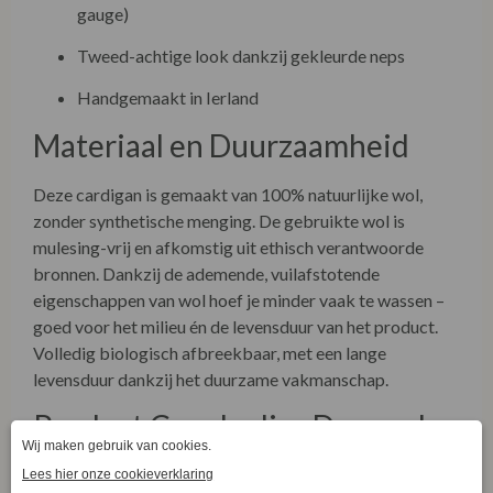
gauge)
Tweed-achtige look dankzij gekleurde neps
Handgemaakt in Ierland
Materiaal en Duurzaamheid
Deze cardigan is gemaakt van 100% natuurlijke wol,
zonder synthetische menging. De gebruikte wol is
mulesing-vrij en afkomstig uit ethisch verantwoorde
bronnen. Dankzij de ademende, vuilafstotende
eigenschappen van wol hoef je minder vaak te wassen –
goed voor het milieu én de levensduur van het product.
Volledig biologisch afbreekbaar, met een lange
levensduur dankzij het duurzame vakmanschap.
Product Care Ladies Donegal
Cardigan Side Pocket Winter