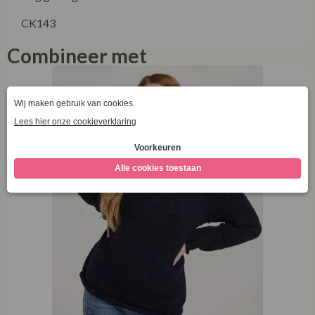
CK143
Combineer met