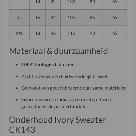
L
14
42
100
83
65
XL
16
44
105
88
65
XXL
18
46
110
93
65
Materiaal & duurzaamheid
100% biologisch katoen
Zacht, ademend en huidvriendelijk breisel
Gemaakt van gecertificeerde duurzame materialen
Geproduceerd in India bij een vaste, ethisch
gecertificeerde partnerfabriek
Onderhoud Ivory Sweater
CK143