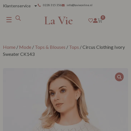
Klantenservice
0228 315 356
info@lavieonline.nl
La Vie
☰
0
Home
/
Mode
/
Tops & Blouses
/
Tops
/ Circus Clothing Ivory
Sweater CK143