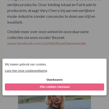
collecties via onze socials! Bezoek
www.facebook.com/LaVieEnRoseDamesmode
.
Combineer met