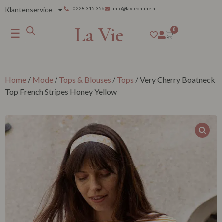
Klantenservice
0228 315 356
info@lavieonline.nl
La Vie
☰
0
Home
/
Mode
/
Tops & Blouses
/
Tops
/ Very Cherry Boatneck
Top French Stripes Honey Yellow