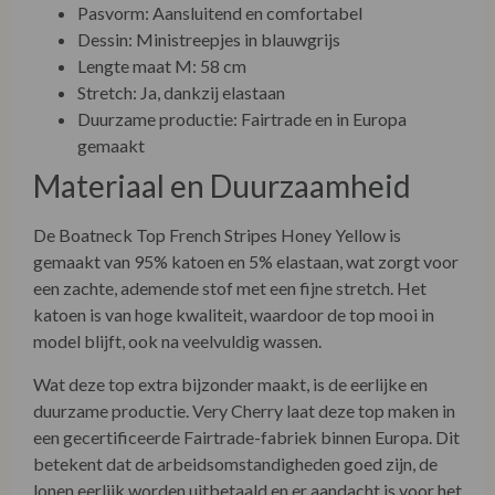
Materiaal en Duurzaamheid
De Boatneck Top French Stripes Honey Yellow is
gemaakt van 95% katoen en 5% elastaan, wat zorgt voor
een zachte, ademende stof met een fijne stretch. Het
katoen is van hoge kwaliteit, waardoor de top mooi in
model blijft, ook na veelvuldig wassen.
Wat deze top extra bijzonder maakt, is de eerlijke en
duurzame productie. Very Cherry laat deze top maken in
een gecertificeerde Fairtrade-fabriek binnen Europa. Dit
betekent dat de arbeidsomstandigheden goed zijn, de
lonen eerlijk worden uitbetaald en er aandacht is voor het
welzijn van de medewerkers. Daarnaast draagt lokale
productie bij aan het verminderen van de CO₂-uitstoot
door kortere transportlijnen.
Lees hier meer!
Product Care Boatneck Top