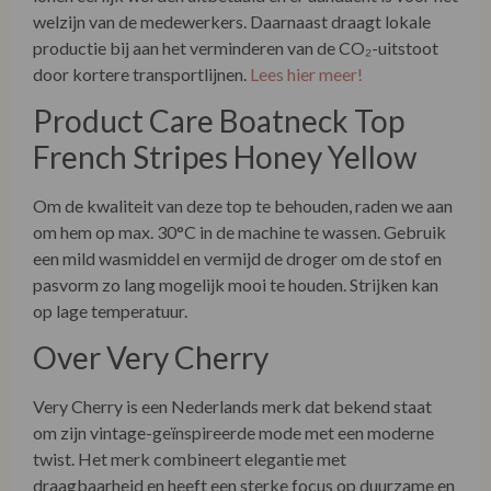
French Stripes Honey Yellow
Om de kwaliteit van deze top te behouden, raden we aan
om hem op max. 30°C in de machine te wassen. Gebruik
een mild wasmiddel en vermijd de droger om de stof en
pasvorm zo lang mogelijk mooi te houden. Strijken kan
op lage temperatuur.
Over Very Cherry
Very Cherry is een Nederlands merk dat bekend staat
om zijn vintage-geïnspireerde mode met een moderne
twist. Het merk combineert elegantie met
draagbaarheid en heeft een sterke focus op duurzame en
eerlijke productie. Door kleding lokaal en Fairtrade te
produceren, draagt Very Cherry bij aan een eerlijkere
mode-industrie zonder concessies te doen aan stijl en
kwaliteit.
Ontdek meer over onze winkel én onze duurzame