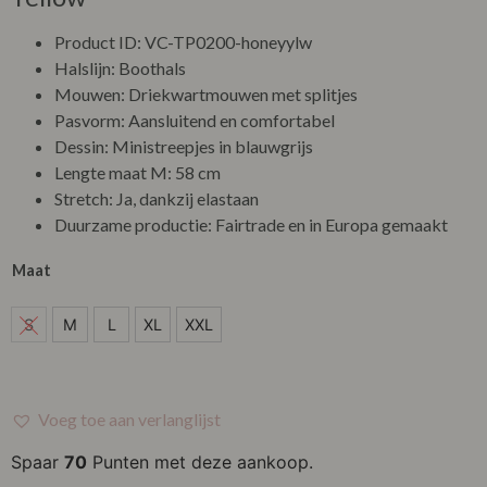
Product ID: VC-TP0200-honeyylw
Halslijn: Boothals
Mouwen: Driekwartmouwen met splitjes
Pasvorm: Aansluitend en comfortabel
Dessin: Ministreepjes in blauwgrijs
Lengte maat M: 58 cm
Stretch: Ja, dankzij elastaan
Duurzame productie: Fairtrade en in Europa gemaakt
Maat
S
S
M
L
XL
XXL
M
L
Voeg toe aan verlanglijst
XL
Spaar
70
Punten met deze aankoop.
XXL