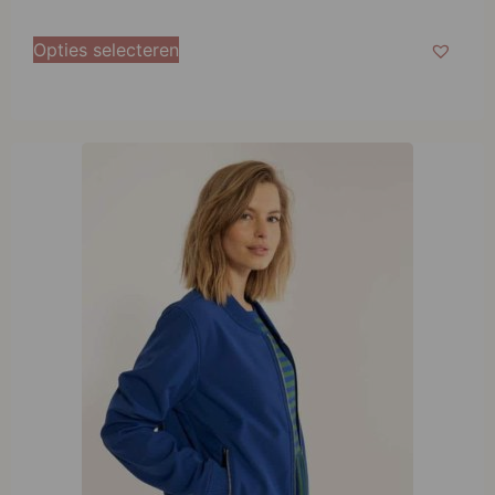
Danefae Danebea Softshell Bomber Deep Blue