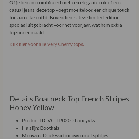
Of je hem nu combineert met een elegante rok of een
casual jeans, deze top voegt moeiteloos een chique touch
toe aan elke outfit. Bovendien is deze limited edition
speciaal uitgebracht voor het voorjaar, wat hem extra
bijzonder maakt.
Klik hier voor alle Very Cherry tops.
Details Boatneck Top French Stripes
Honey Yellow
Product ID: VC-TP0200-honeyylw
Halslijn: Boothals
Mouwen: Driekwartmouwen met splitjes
Pasvorm: Aansluitend en comfortabel
Dessin: Ministreepjes in blauwgrijs
Lengte maat M: 58 cm
Stretch: Ja, dankzij elastaan
Duurzame productie: Fairtrade en in Europa
gemaakt