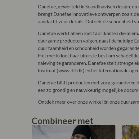
Danefae, geworteld in Scandinavisch design, omar
brengt Danefae innovatieve ontwerpen zoals de
aandacht voor details. Ontdek de schoonheid van
Danefae werkt alleen met fabrikanten die allem
duurzame producten volgen, naast de huidige E
duurzaamheid en schoonheid worden gegarandeerd
Het merk doet haar uiterste best om schadelijke 
naleving te garanderen. Danefae stelt strenge 
Instituut (www.dti.dk) en het internationale a
Danefae blijft producten met zorg garanderen do
een zo grondig en nauwkeurig mogelijke documen
Ontdek meer over onze winkel én onze duurzame
Combineer met