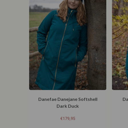
Danefae Danejane Softshell
Da
Dark Duck
€
179,95