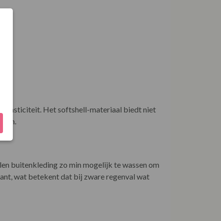
lasticiteit. Het softshell-materiaal biedt niet
eden.
en buitenkleding zo min mogelijk te wassen om
ant, wat betekent dat bij zware regenval wat