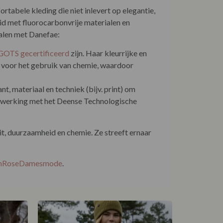
rtabele kleding die niet inlevert op elegantie,
d met fluorocarbonvrije materialen en
ialen met Danefae:
GOTS gecertificeerd
zijn. Haar kleurrijke en
 voor het gebruik van chemie, waardoor
t, materiaal en techniek (bijv. print) om
menwerking met het Deense Technologische
t, duurzaamheid en chemie. Ze streeft ernaar
EnRoseDamesmode
.