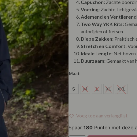
Capuchon:
Zachte boord m
Voering:
Zachte, lichtgewi
Ademend en Ventilerend
Two Way YKK Rits:
Gemakk
autorijden of fietsen.
Diepe Zakken:
Praktisch en
Stretch en Comfort:
Voor
Ideale Lengte:
Net boven d
Duurzaam:
Gemaakt van h
Maat
S
S
M
L
XL
XXL
Voeg toe aan verlanglijst
Spaar
180
Punten met deze 