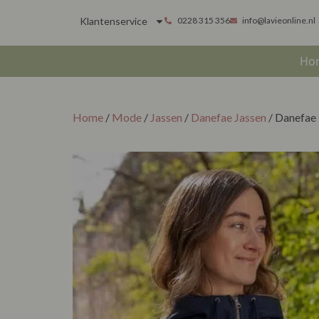
Klantenservice
0228 315 356
info@lavieonline.nl
Ho
Home
/
Mode
/
Jassen
/
Danefae Jassen
/ Danefae 