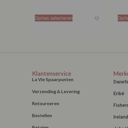
Opties selecteren
Opti
Klantenservice
Merk
La Vie Spaarpunten
Danef
Verzending & Levering
Eribé
Retourneren
Fisher
Bestellen
Irelan
Betalen