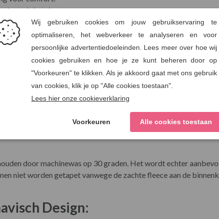
gedurende het dragen.
ng voor activiteiten zoals autorijden of fietsen.
e bewegingsvrijheid.
 voor jeans of jurken.
terialen voor langdurig gebruik.
id:
oogwaardig polyester en spandex, wat zorgt voor duurzaamheid en e
inddicht, waardoor het geschikt is voor diverse weersomstandigh
houden door machinewas op 30 graden. Het wordt echter aanbevol
unnen niet worden getapet vanwege de zachte fleece aan de binnenk
navisch Design: