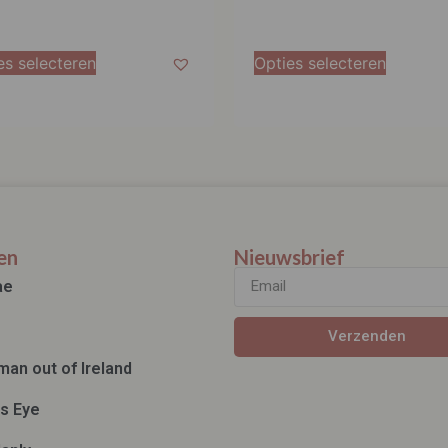
es selecteren
Opties selecteren
en
Nieuwsbrief
ae
Verzenden
man out of Ireland
ds Eye