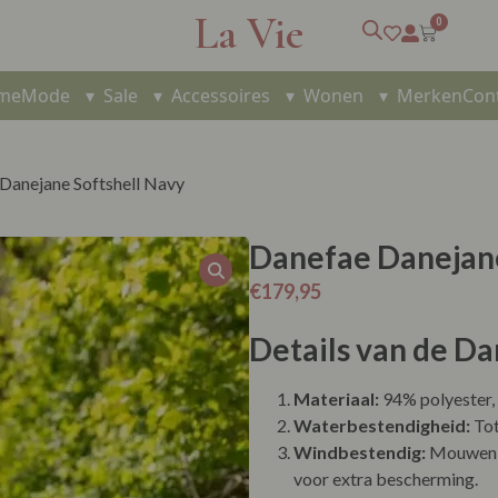
La Vie
0
me
Mode
▾
Sale
▾
Accessoires
▾
Wonen
▾
Merken
Con
Danejane Softshell Navy
Danefae Danejane
€
179,95
Details van de Da
Materiaal:
94% polyester,
Waterbestendigheid:
Tot
Windbestendig:
Mouwen 
voor extra bescherming.