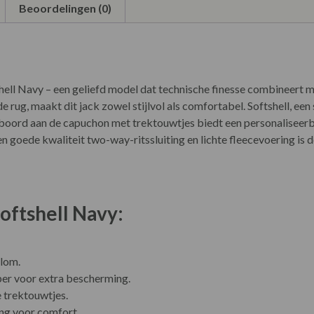
Beoordelingen (0)
ell Navy – een geliefd model dat technische finesse combineert me
 rug, maakt dit jack zowel stijlvol als comfortabel. Softshell, een
oord aan de capuchon met trektouwtjes biedt een personaliseerba
 goede kwaliteit two-way-ritssluiting en lichte fleecevoering is 
oftshell Navy:
lom.
r voor extra bescherming.
 trektouwtjes.
ing voor comfort.