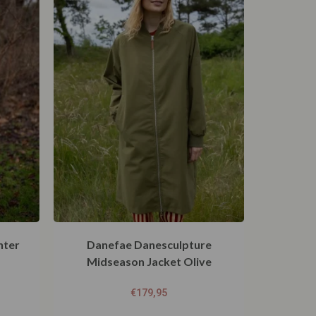
nter
Danefae Danesculpture
Midseason Jacket Olive
€
179,95