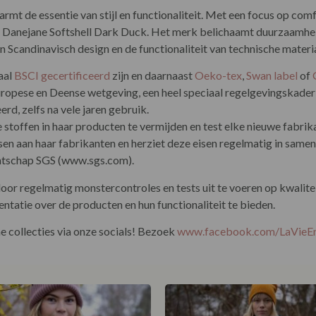
mt de essentie van stijl en functionaliteit. Met een focus op comfo
 Danejane Softshell Dark Duck. Het merk belichaamt duurzaamhei
 Scandinavisch design en de functionaliteit van technische mater
aal
BSCI gecertificeerd
zijn en daarnaast
Oeko-tex
,
Swan label
of
uropese en Deense wetgeving, een heel speciaal regelgevingskader
, zelfs na vele jaren gebruik.
stoffen in haar producten te vermijden en test elke nieuwe fabrikan
eisen aan haar fabrikanten en herziet deze eisen regelmatig in sa
gentschap SGS (www.sgs.com).
or regelmatig monstercontroles en tests uit te voeren op kwalitei
tatie over de producten en hun functionaliteit te bieden.
 collecties via onze socials! Bezoek
www.facebook.com/LaVie