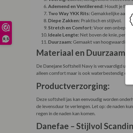
Ademend en Ventilerend:
Houdt je fris 
Two Way YKK Rits:
Gemakkelijke aanpassi
Diepe Zakken:
Praktisch en stijlvol.
Stretch en Comfort:
Voor een onbeperkt
Ideale Lengte:
Net boven de knie, perfect
9,5
Duurzaam:
Gemaakt van hoogwaardige ma
Materiaal en Duurzaamhe
De Danejane Softshell Navy is vervaardigd uit h
alleen comfort maar is ook waterbestendig en w
Productverzorging:
Deze softshell jas kan eenvoudig worden onder
de levensduur te verlengen. Let op: de naden k
regen in de naden kan komen.
Danefae – Stijlvol Scandi