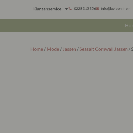
Klantenservice
0228 315 356
info@lavieonline.nl
Ho
Home
/
Mode
/
Jassen
/
Seasalt Cornwall Jassen
/ 