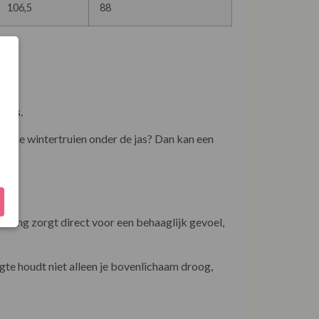
106,5
88
gjes.
dikke wintertruien onder de jas? Dan kan een
oering zorgt direct voor een behaaglijk gevoel,
gte houdt niet alleen je bovenlichaam droog,