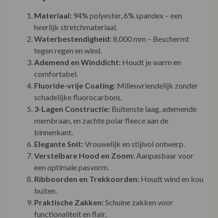
Waterbestendigheid:
8,000 mm – Beschermt
tegen regen en wind.
Ademend en Winddicht:
Houdt je warm en
comfortabel.
Fluoride-vrije Coating:
Milieuvriendelijk zonder
schadelijke fluorocarbons.
3-Lagen Constructie:
Buitenste laag, ademende
membraan, en zachte polar fleece aan de
binnenkant.
Elegante Snit:
Vrouwelijk en stijlvol ontwerp.
Verstelbare Hood en Zoom:
Aanpasbaar voor
een optimale pasvorm.
Ribboorden en Trekkoorden:
Houdt wind en kou
buiten.
Praktische Zakken:
Schuine zakken voor
functionaliteit en flair.
Dubbele Ritssluiting:
Handig voor fietsen en
ventilatie.
BSCI-gecertificeerd:
Danefae werkt alleen met