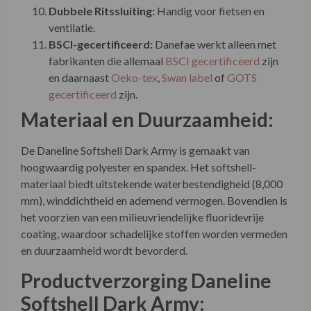
fabrikanten die allemaal
BSCI gecertificeerd
zijn
en daarnaast
Oeko-tex
,
Swan label
of
GOTS
gecertificeerd
zijn.
Materiaal en Duurzaamheid:
De Daneline Softshell Dark Army is gemaakt van
hoogwaardig polyester en spandex. Het softshell-
materiaal biedt uitstekende waterbestendigheid (8,000
mm), winddichtheid en ademend vermogen. Bovendien is
het voorzien van een milieuvriendelijke fluoridevrije
coating, waardoor schadelijke stoffen worden vermeden
en duurzaamheid wordt bevorderd.
Productverzorging Daneline
Softshell Dark Army:
Deze softshell jas kan eenvoudig worden onderhouden
door machinewas op 30 graden. Het wordt echter