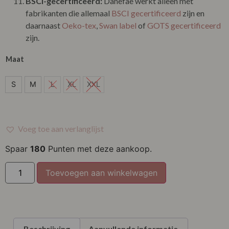
BSCI-gecertificeerd:
Danefae werkt alleen met
fabrikanten die allemaal
BSCI gecertificeerd
zijn en
daarnaast
Oeko-tex
,
Swan label
of
GOTS gecertificeerd
zijn.
Maat
S
S
M
L
XL
XXL
M
Voeg toe aan verlanglijst
Spaar
180
Punten met deze aankoop.
Toevoegen aan winkelwagen
Beschrijving
Aanvullende informatie