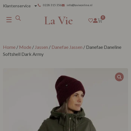
Klantenservice
0228 315 356
info@lavieonline.nl
La Vie
☰
0
Home
/
Mode
/
Jassen
/
Danefae Jassen
/ Danefae Daneline
Softshell Dark Army