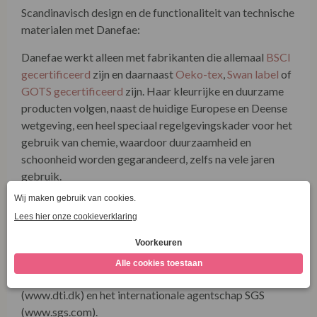
Danefae werkt alleen met fabrikanten die allemaal
BSCI
gecertificeerd
zijn en daarnaast
Oeko-tex
,
Swan label
of
GOTS gecertificeerd
zijn. Haar kleurrijke en duurzame
producten volgen, naast de huidige Europese en Deense
wetgeving, een heel speciaal regelgevingskader voor het
gebruik van chemie, waardoor duurzaamheid en
schoonheid worden gegarandeerd, zelfs na vele jaren
gebruik.
Het merk doet haar uiterste best om schadelijke stoffen
in haar producten te vermijden en test elke nieuwe
fabrikant, materiaal en techniek (bijv. print) om naleving
te garanderen. Danefae stelt strenge eisen aan haar
fabrikanten en herziet deze eisen regelmatig in
samenwerking met het Deense Technologische Instituut
(www.dti.dk) en het internationale agentschap SGS
(www.sgs.com).
Danefae blijft producten met zorg garanderen door
regelmatig monstercontroles en tests uit te voeren op