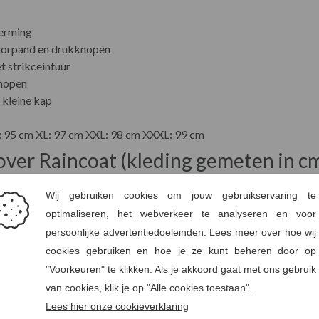
erming
voorpand en drukknopen
 strikceintuur
nopen
 kleine kap
L: 95 cm XL: 97 cm XXL: 98 cm XXXL: 99 cm
ver Raincoat (kleding gemeten in c
Totale lengte (B)
Borst (C)
89
102
91
106