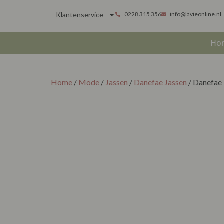
Klantenservice
0228 315 356
info@lavieonline.nl
Ho
Home
/
Mode
/
Jassen
/
Danefae Jassen
/ Danefae 