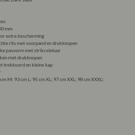
 mm
00 mm
or extra bescherming
hte rits met voorpand en drukknopen
jke pasvorm met strikceintuur
kken met drukknopen
t trekkoord en kleine kap
r
1 cm M: 93 cm L: 95 cm XL: 97 cm XXL: 98 cm XXXL: