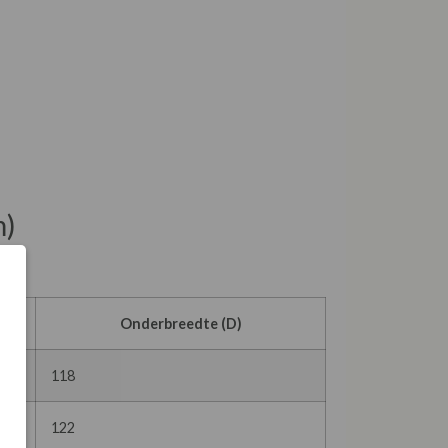
m)
Onderbreedte (D)
118
122