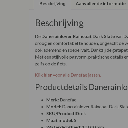
Beschrijving
Aanvullende informatie
Beschrijving
De
Danerainlover Raincoat Dark Slate
van
D
droog en comfortabel te houden, ongeacht de we
ook ademend en soepel valt. Dankzij de getape
Met een stijlvolle pasvorm, praktische details en
zelfs op de fiets.
Klik
hier
voor alle Danefae jassen.
Productdetails Danerainlo
Merk:
Danefae
Model:
Danerainlover Raincoat Dark Slat
SKU/ProductID:
nk
Maat model:
S
Waterdichtheid:
10.000 mm