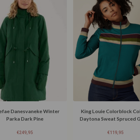
efae Danesvaneke Winter
King Louie Colorblock Co
Parka Dark Pine
Daytona Sweat Spruced 
€
249,95
€
119,95