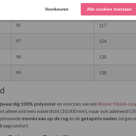
93
111
95
117
97
124
98
130
99
138
id
waardig 100% polyester
en voorzien van een
Bionic Finish-co
niet alleen extreem waterdicht (10.000 mm), maar ook ademend (3
ingebouwde
membraan op de rug
en de
getapete naden
zorgen e
 draagcomfort.