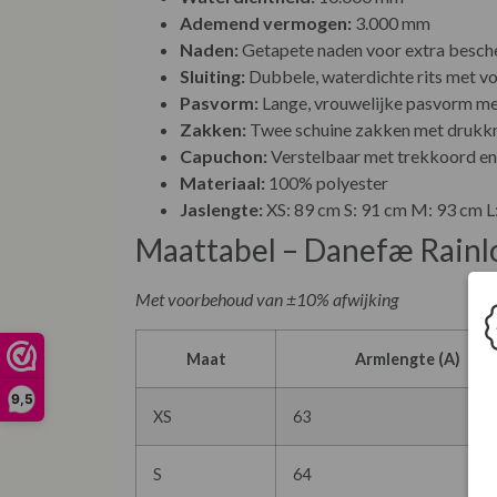
Ademend vermogen:
3.000 mm
Naden:
Getapete naden voor extra besch
Sluiting:
Dubbele, waterdichte rits met 
Pasvorm:
Lange, vrouwelijke pasvorm met
Zakken:
Twee schuine zakken met drukk
Capuchon:
Verstelbaar met trekkoord en
Materiaal:
100% polyester
Jaslengte:
XS: 89 cm S: 91 cm M: 93 cm 
Maattabel – Danefæ Rainlo
Met voorbehoud van ±10% afwijking
Maat
Armlengte (A)
9,5
XS
63
S
64