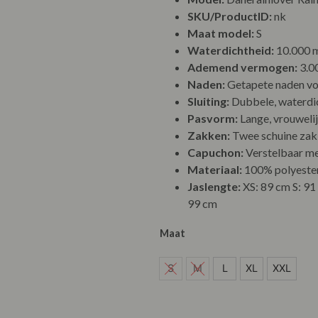
SKU/ProductID:
nk
Maat model:
S
Waterdichtheid:
10.000
Ademend vermogen:
3.0
Naden:
Getapete naden vo
Sluiting:
Dubbele, waterdic
Pasvorm:
Lange, vrouweli
Zakken:
Twee schuine za
Capuchon:
Verstelbaar me
Materiaal:
100% polyeste
Jaslengte:
XS: 89 cm S: 9
99 cm
Maat
L
S
M
L
XL
XXL
XL