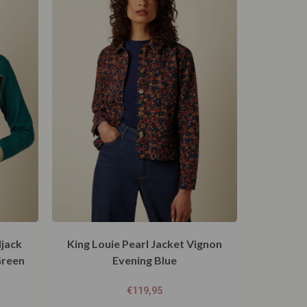
ljack
King Louie Pearl Jacket Vignon
Green
Evening Blue
€
119,95