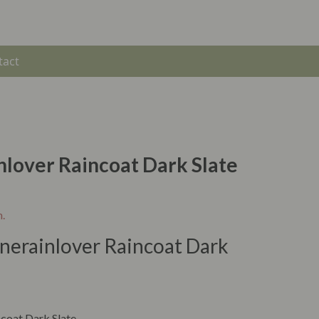
tact
lover Raincoat Dark Slate
n.
nerainlover Raincoat Dark
coat Dark Slate