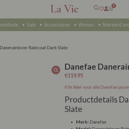
La Vie
0
me
Mode
▾
Sale
▾
Accessoires
▾
Wonen
▾
Merken
Con
Danerainlover Raincoat Dark Slate
Danefae Danerain
€
119,95
Klik
hier
voor alle Danefae jasse
Productdetails Da
Slate
Merk:
Danefae
Model:
Danerainlover Rain