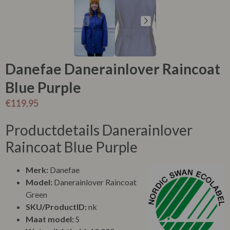
Danefae Danerainlover Raincoat
Blue Purple
€
119,95
Productdetails Danerainlover
Raincoat Blue Purple
Merk:
Danefae
Model:
Danerainlover Raincoat
Green
SKU/ProductID:
nk
Maat model:
S