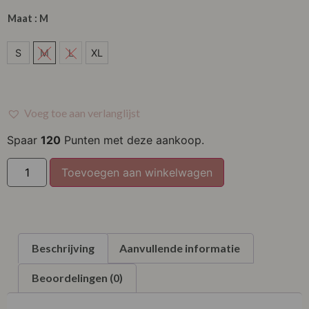
Maat
: M
S
S
M
L
XL
M
L
Voeg toe aan verlanglijst
XL
Spaar
120
Punten met deze aankoop.
Toevoegen aan winkelwagen
Beschrijving
Aanvullende informatie
Beoordelingen (0)