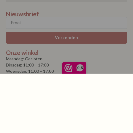
Nieuwsbrief
Verzenden
Onze winkel
Maandag: Gesloten
Dinsdag: 11:00 – 17:00
9,5
Woensdag: 11:00 – 17:00
Donderdag: 11:00 – 17:00
Vrijdag: 11:00 – 17:00
Zaterdag: 11:00 – 17:00
Koopzondag elke eerste zondag van de maand vanaf 1 mei tot 1
september, 13.00 – 17.00 uur.
Westerstraat 52
1601 AL Enkhuizen
0228 315 356