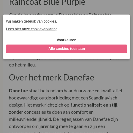
Raincoat Blue Purple
Om de levensduur van je Danerainlover Raincoat te
verlengen, raden we aan om deze
zo min mogelijk te
wassen
. Was de jas indien nodig op
30 graden in de
wasmachine
, maar vermijd agressieve wasmiddelen.
Gebruik liever een vochtige doek om vlekken te
verwijderen en laat de jas regelmatig luchten. Dit draagt
bij aan een langere levensduur en vermindert de impact
op het milieu.
Over het merk Danefae
Danefae
staat bekend om haar duurzame en kwalitatief
hoogwaardige outdoorkleding met een Scandinavisch
design. Het merk richt zich op
functionaliteit en stijl
,
zonder concessies te doen aan comfort en
milieuvriendelijkheid. De regenjassen van Danefae zijn
ontworpen om jarenlang mee te gaan en zijn een