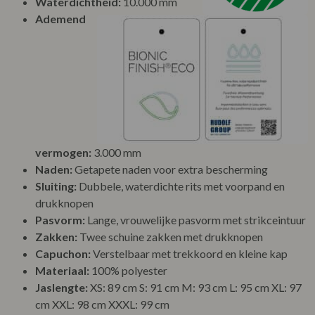
Waterdichtheid:
10.000 mm
Ademend
vermogen:
3.000 mm
Naden:
Getapete naden voor extra bescherming
Sluiting:
Dubbele, waterdichte rits met voorpand en
drukknopen
Pasvorm:
Lange, vrouwelijke pasvorm met strikceintuur
Zakken:
Twee schuine zakken met drukknopen
Capuchon:
Verstelbaar met trekkoord en kleine kap
Materiaal:
100% polyester
Jaslengte:
XS: 89 cm S: 91 cm M: 93 cm L: 95 cm XL: 97
cm XXL: 98 cm XXXL: 99 cm