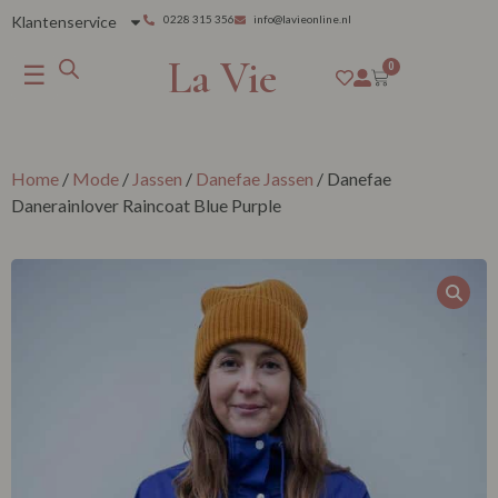
Klantenservice
0228 315 356
info@lavieonline.nl
La Vie
☰
0
Home
/
Mode
/
Jassen
/
Danefae Jassen
/ Danefae
Danerainlover Raincoat Blue Purple