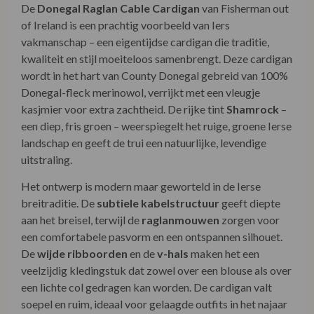
De
Donegal Raglan Cable Cardigan
van Fisherman out
of Ireland is een prachtig voorbeeld van Iers
vakmanschap – een eigentijdse cardigan die traditie,
kwaliteit en stijl moeiteloos samenbrengt. Deze cardigan
wordt in het hart van County Donegal gebreid van 100%
Donegal-fleck merinowol, verrijkt met een vleugje
kasjmier voor extra zachtheid. De rijke tint
Shamrock
–
een diep, fris groen – weerspiegelt het ruige, groene Ierse
landschap en geeft de trui een natuurlijke, levendige
uitstraling.
Het ontwerp is modern maar geworteld in de Ierse
breitraditie. De
subtiele kabelstructuur
geeft diepte
aan het breisel, terwijl de
raglanmouwen
zorgen voor
een comfortabele pasvorm en een ontspannen silhouet.
De
wijde ribboorden
en de
v-hals
maken het een
veelzijdig kledingstuk dat zowel over een blouse als over
een lichte col gedragen kan worden. De cardigan valt
soepel en ruim, ideaal voor gelaagde outfits in het najaar