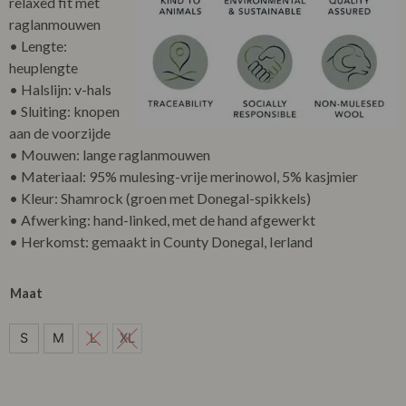
relaxed fit met
raglanmouwen
• Lengte:
heuplengte
• Halslijn: v-hals
• Sluiting: knopen
aan de voorzijde
• Mouwen: lange raglanmouwen
• Materiaal: 95% mulesing-vrije merinowol, 5% kasjmier
• Kleur: Shamrock (groen met Donegal-spikkels)
• Afwerking: hand-linked, met de hand afgewerkt
• Herkomst: gemaakt in County Donegal, Ierland
Maat
S
S
M
L
XL
M
L