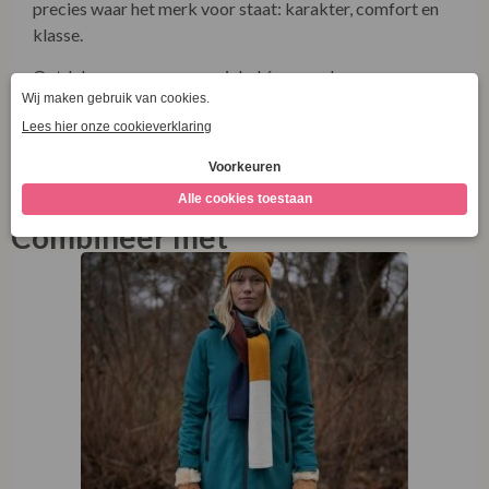
precies waar het merk voor staat: karakter, comfort en
klasse.
Ontdek meer over onze winkel én onze duurzame
collecties via onze socials!
Bezoek
www.facebook.com/LaVieEnRoseDamesmode
SM112M
Combineer met