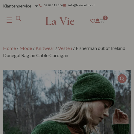
Klantenservice
0228 315 356
info@lavieonline.nl
La Vie
☰
0
Home
/
Mode
/
Knitwear
/
Vesten
/ Fisherman out of Ireland
Donegal Raglan Cable Cardigan