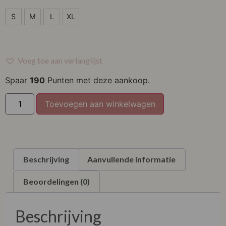
S
S
M
L
XL
M
L
Voeg toe aan verlanglijst
XL
Spaar
190
Punten met deze aankoop.
Toevoegen aan winkelwagen
Beschrijving
Aanvullende informatie
Beoordelingen (0)
Beschrijving