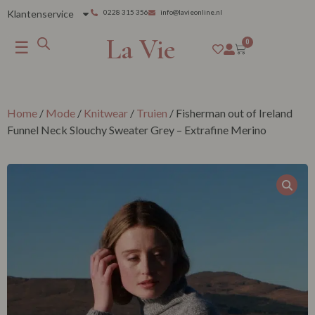
Klantenservice
0228 315 356
info@lavieonline.nl
La Vie
☰
0
Home
/
Mode
/
Knitwear
/
Truien
/ Fisherman out of Ireland
Funnel Neck Slouchy Sweater Grey – Extrafine Merino