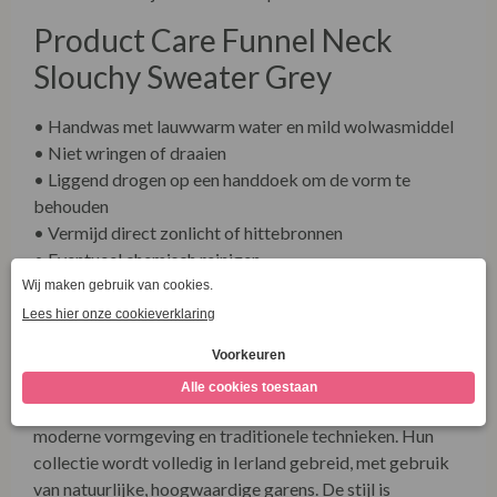
Product Care Funnel Neck
Slouchy Sweater Grey
• Handwas met lauwwarm water en mild wolwasmiddel
• Niet wringen of draaien
• Liggend drogen op een handdoek om de vorm te
behouden
• Vermijd direct zonlicht of hittebronnen
• Eventueel chemisch reinigen
• Niet geschikt voor de droger
Fisherman out of Ireland
Fisherman out of Ireland is een familiebedrijf uit Donegal
dat al generaties lang luxe breigoed vervaardigt met
moderne vormgeving en traditionele technieken. Hun
collectie wordt volledig in Ierland gebreid, met gebruik
van natuurlijke, hoogwaardige garens. De stijl is