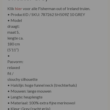
Klik
hier
voor alle Fisherman out of Ireland truien.
• ProductID / SKU: 787262 SH509Z 10 GREY
• Model
draagt:
maat S,
lengte ca.
180 cm
(5’11”)
•
Pasvorm:
relaxed
fit /
slouchy silhouette
• Halslijn: hoge funnel neck (trechterhals)
• Mouwen: lange mouwen
• Lengte: heuplengte
• Materiaal: 100% extra fijne merinowol
• Kleur: Grey (zacht grijs)