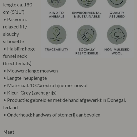
lengte ca. 180
cm (5’11”)
• Pasvorm:
relaxed fit /
slouchy
silhouette
• Halslijn: hoge
funnel neck
(trechterhals)
• Mouwen: lange mouwen
• Lengte: heuplengte
• Materiaal: 100% extra fijne merinowol
• Kleur: Grey (zacht grijs)
• Productie: gebreid en met de hand afgewerkt in Donegal,
Ierland
• Onderhoud: handwas of stomerij aanbevolen
Maat