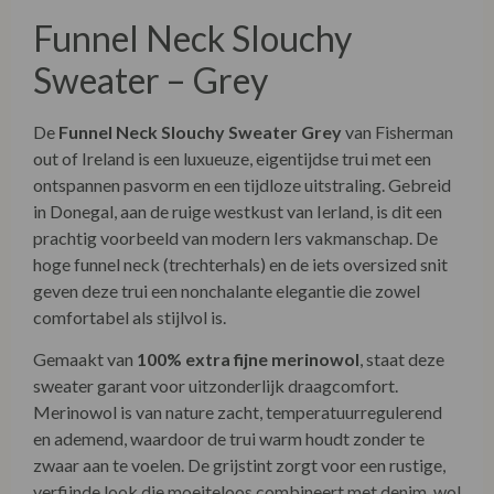
Funnel Neck Slouchy
Sweater – Grey
De
Funnel Neck Slouchy Sweater Grey
van Fisherman
out of Ireland is een luxueuze, eigentijdse trui met een
ontspannen pasvorm en een tijdloze uitstraling. Gebreid
in Donegal, aan de ruige westkust van Ierland, is dit een
prachtig voorbeeld van modern Iers vakmanschap. De
hoge funnel neck (trechterhals) en de iets oversized snit
geven deze trui een nonchalante elegantie die zowel
comfortabel als stijlvol is.
Gemaakt van
100% extra fijne merinowol
, staat deze
sweater garant voor uitzonderlijk draagcomfort.
Merinowol is van nature zacht, temperatuurregulerend
en ademend, waardoor de trui warm houdt zonder te
zwaar aan te voelen. De grijstint zorgt voor een rustige,
verfijnde look die moeiteloos combineert met denim, wol