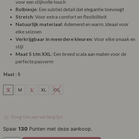
voor een stijlvolle touch
Rolbiesje
: Een subtiel detail dat elegantie toevoegt
Stretch
: Voor extra comfort en flexibiliteit
Natuurlijk materiaal
: Ademend en warm, ideaal voor
elke seizoen
Verkrijgbaar in meerdere kleuren
: Voor elke smaak en
stijl
Maat S t/m XXL
: Een breed scala aan maten voor de
perfecte pasvorm
Maat
: S
S
S
M
L
XL
XXL
M
L
Voeg toe aan verlanglijst
XL
Spaar
130
Punten met deze aankoop.
XXL