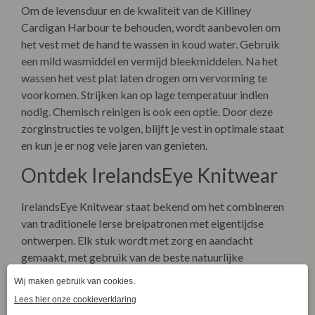
Om de levensduur en de kwaliteit van de Killiney
Cardigan Harbour te behouden, wordt aanbevolen om
het vest met de hand te wassen in koud water. Gebruik
een mild wasmiddel en vermijd bleekmiddelen. Na het
wassen het vest plat laten drogen om vervorming te
voorkomen. Strijken kan op lage temperatuur indien
nodig. Chemisch reinigen is ook een optie. Door deze
zorginstructies te volgen, blijft je vest in optimale staat
en kun je er nog vele jaren van genieten.
Ontdek IrelandsEye Knitwear
IrelandsEye Knitwear staat bekend om het combineren
van traditionele Ierse breipatronen met eigentijdse
ontwerpen. Elk stuk wordt met zorg en aandacht
gemaakt, met gebruik van de beste natuurlijke
materialen. Onze collecties weerspiegelen de rijke Ierse
erfgoed en zijn ontworpen om een leven lang mee te
gaan. Ontdek meer over onze winkel en onze duurzame