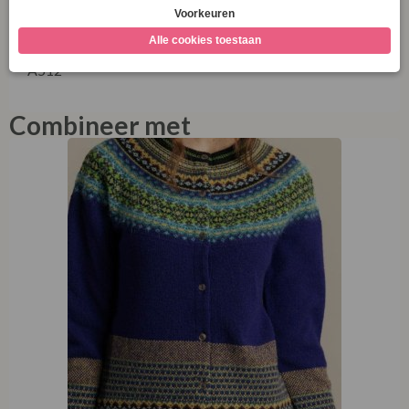
collecties via onze socials! Bezoek
www.facebook.com/LaVieEnRoseDamesmode
.
A512
Combineer met