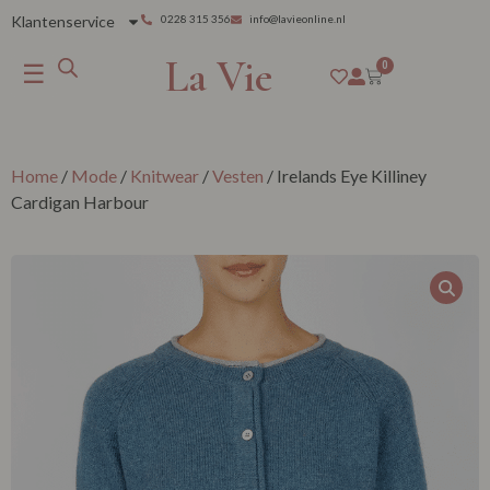
Klantenservice
0228 315 356
info@lavieonline.nl
La Vie
☰
0
Home
/
Mode
/
Knitwear
/
Vesten
/ Irelands Eye Killiney
Cardigan Harbour