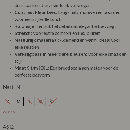
duurzaam en diervriendelijk verkregen
Contrast kleur bies
: Langs hals, mouwen en boorden
voor een stijlvolle touch
Rolbiesje
: Een subtiel detail dat elegantie toevoegt
Stretch
: Voor extra comfort en flexibiliteit
Natuurlijk materiaal
: Ademend en warm, ideaal voor
elke seizoen
Verkrijgbaar in meerdere kleuren
: Voor elke smaak en
stijl
Maat S t/m XXL
: Een breed scala aan maten voor de
perfecte pasvorm
Maat
: M
S
S
M
L
XL
XXL
M
Wissen
L
A512