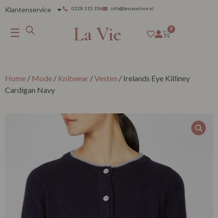
Klantenservice
0228 315 356
info@lavieonline.nl
La Vie
☰
0
Home
/
Mode
/
Knitwear
/
Vesten
/ Irelands Eye Killiney
Cardigan Navy