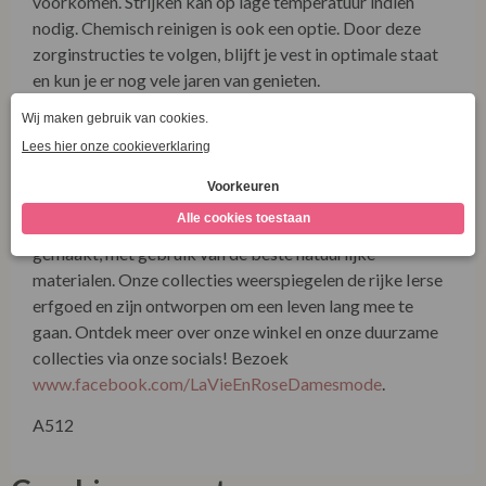
voorkomen. Strijken kan op lage temperatuur indien
nodig. Chemisch reinigen is ook een optie. Door deze
zorginstructies te volgen, blijft je vest in optimale staat
en kun je er nog vele jaren van genieten.
Ontdek IrelandsEye Knitwear
IrelandsEye Knitwear staat bekend om het combineren
van traditionele Ierse breipatronen met eigentijdse
ontwerpen. Elk stuk wordt met zorg en aandacht
gemaakt, met gebruik van de beste natuurlijke
materialen. Onze collecties weerspiegelen de rijke Ierse
erfgoed en zijn ontworpen om een leven lang mee te
gaan. Ontdek meer over onze winkel en onze duurzame
collecties via onze socials! Bezoek
www.facebook.com/LaVieEnRoseDamesmode
.
A512