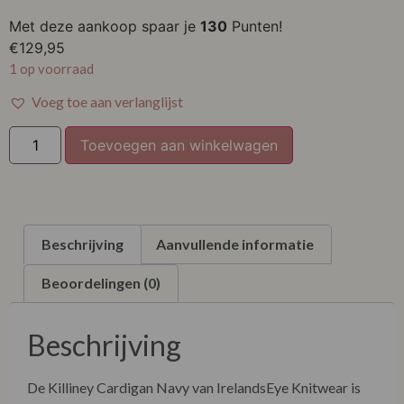
XL
Met deze aankoop spaar je
130
Punten!
XXL
€
129,95
1 op voorraad
Voeg toe aan verlanglijst
Toevoegen aan winkelwagen
Beschrijving
Aanvullende informatie
Beoordelingen (0)
Beschrijving
De Killiney Cardigan Navy van IrelandsEye Knitwear is