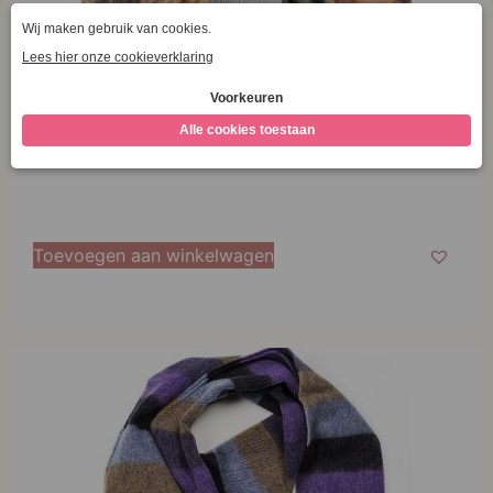
John Hanly Irish Wool Scarf Long 1995 Yellow Green
Mix Check
€
34,95
Toevoegen aan winkelwagen