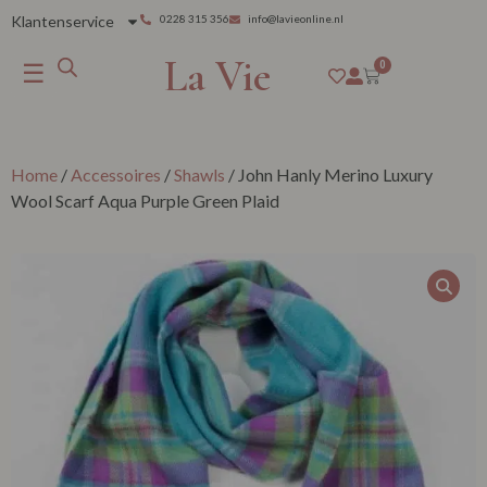
Klantenservice
0228 315 356
info@lavieonline.nl
La Vie
☰
0
Home
/
Accessoires
/
Shawls
/ John Hanly Merino Luxury
Wool Scarf Aqua Purple Green Plaid