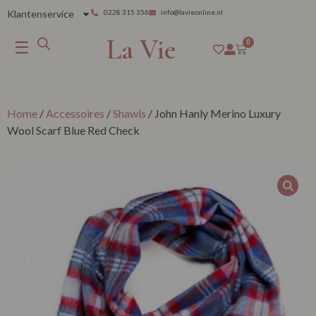
Klantenservice
0228 315 356
info@lavieonline.nl
La Vie
☰
0
Home
/
Accessoires
/
Shawls
/ John Hanly Merino Luxury
Wool Scarf Blue Red Check