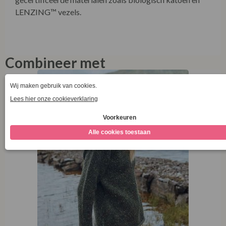
LENZING™ vezels.
Combineer met