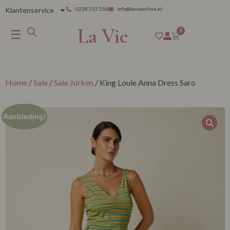
Klantenservice
0228 315 356
info@lavieonline.nl
La Vie
☰
0
Home
/
Sale
/
Sale Jurken
/ King Louie Anna Dress Saro
Aanbieding!