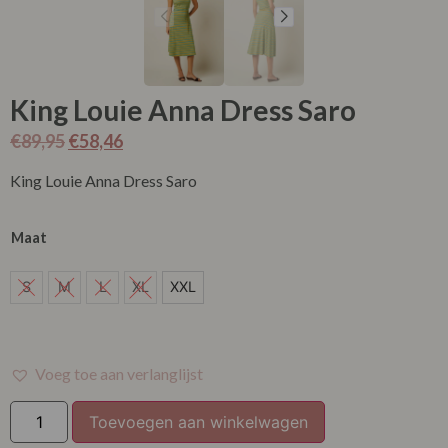
King Louie Anna Dress Saro
€
89,95
€
58,46
King Louie Anna Dress Saro
Maat
XXL
S
M
L
XL
XXL
Voeg toe aan verlanglijst
Toevoegen aan winkelwagen