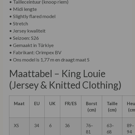
• Tailleceintuur (knoop riem)
• Midi lengte
• Slightly flared model
• Stretch
• Jersey kwaliteit
• Seizoen: S26
• Gemaakt in Türkiye
• Fabrikant: Orimpex BV
• Ons model is 1,77 m en draagt maat S
Maattabel – King Louie
(Jersey & Knitted Clothing)
Maat
EU
UK
FR/ES
Borst
Taille
Heu
(cm)
(cm)
(cm
XS
34
6
36
76–
63–
89–
81
68
94