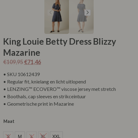
King Louie Betty Dress Blizzy
Mazarine
€
109,95
€
71,46
• SKU 10612439
• Regular fit, knielang en licht uitlopend
• LENZING™ ECOVERO™ viscose jersey met stretch
• Boothals, cap sleeves en strikceintuur
• Geometrische print in Mazarine
Maat
M
S
M
L
XL
XXL