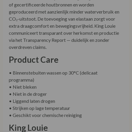
• Niet in de droger
• Liggend laten drogen
• Strijken op lage temperatuur
• Geschikt voor chemische reiniging
King Louie
King Louie staat bekend om jurken die vrouwelijkheid,
comfort en uitgesproken prints samenbrengen. De Betty
Dress Blizzy is daar een perfect voorbeeld van: een jurk
die prettig draagt, mooi valt en moeiteloos meebeweegt
met je dag. Een echte allrounder in je garderobe.
Ontdek meer over onze winkel én onze duurzame
collecties via onze socials!
Bezoek
www.facebook.com/LaVieEnRoseDamesmode
.
Combineer met