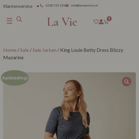
Klantenservice
0228 315 356
info@lavieonline.nl
La Vie
☰
0
Home
/
Sale
/
Sale Jurken
/ King Louie Betty Dress Blizzy
Mazarine
Aanbieding!