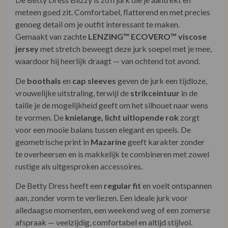
meteen goed zit. Comfortabel, flatterend en met precies
genoeg detail om je outfit interessant te maken.
Gemaakt van zachte
LENZING™ ECOVERO™ viscose
jersey
met stretch beweegt deze jurk soepel met je mee,
waardoor hij heerlijk draagt — van ochtend tot avond.
De
boothals
en
cap sleeves
geven de jurk een tijdloze,
vrouwelijke uitstraling, terwijl de
strikceintuur
in de
taille je de mogelijkheid geeft om het silhouet naar wens
te vormen. De
knielange, licht uitlopende rok
zorgt
voor een mooie balans tussen elegant en speels. De
geometrische print in
Mazarine
geeft karakter zonder
te overheersen en is makkelijk te combineren met zowel
rustige als uitgesproken accessoires.
De Betty Dress heeft een
regular fit
en voelt ontspannen
aan, zonder vorm te verliezen. Een ideale jurk voor
alledaagse momenten, een weekend weg of een zomerse
afspraak — veelzijdig, comfortabel en altijd stijlvol.