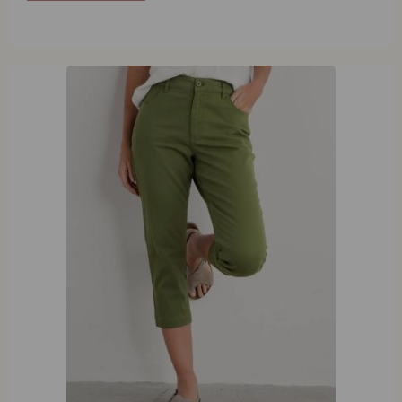
Seasalt Cornwall Albert Quay Crops Heath
€
89,95
Opties selecteren