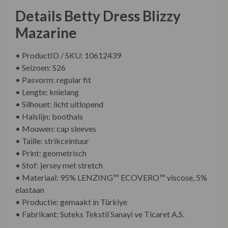
Details Betty Dress Blizzy
Mazarine
• ProductID / SKU: 10612439
• Seizoen: S26
• Pasvorm: regular fit
• Lengte: knielang
• Silhouet: licht uitlopend
• Halslijn: boothals
• Mouwen: cap sleeves
• Taille: strikceintuur
• Print: geometrisch
• Stof: jersey met stretch
• Materiaal: 95% LENZING™ ECOVERO™ viscose, 5%
elastaan
• Productie: gemaakt in Türkiye
• Fabrikant: Suteks Tekstil Sanayi ve Ticaret A.S.