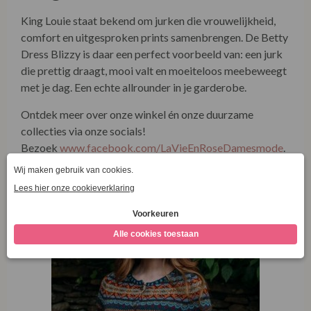
Eribé Kinross Cardigan Prelude