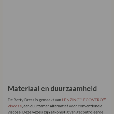
Materiaal en duurzaamheid
De Betty Dress is gemaakt van
LENZING™ ECOVERO™
viscose
, een duurzamer alternatief voor conventionele
viscose. Deze vezels zijn afkomstig van gecontroleerde
of gecertificeerde houtbronnen en worden
geproduceerd met aanzienlijk minder waterverbruik en
CO₂-uitstoot. De toevoeging van elastaan zorgt voor
extra draagcomfort en bewegingsvrijheid. King Louie
communiceert transparant over herkomst en productie
via het Transparency Report — duidelijk en zonder
overdreven claims.
Product Care
• Binnenstebuiten wassen op 30°C (delicaat
programma)
• Niet bleken