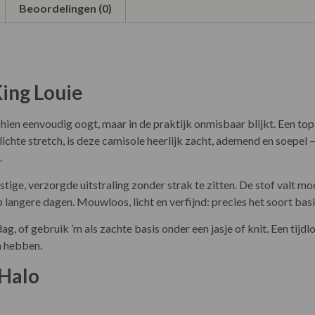
Beoordelingen (0)
King Louie
ien eenvoudig oogt, maar in de praktijk onmisbaar blijkt. Een top di
lichte stretch, is deze camisole heerlijk zacht, ademend en soepel
.
tige, verzorgde uitstraling zonder strak te zitten. De stof valt mo
langere dagen. Mouwloos, licht en verfijnd: precies het soort basi
, of gebruik ’m als zachte basis onder een jasje of knit. Een tijdl
en hebben.
 Halo