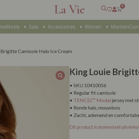
La Vie
0
me
Mode
▾
Sale
▾
Accessoires
▾
Wonen
▾
Merken
Con
 Brigitte Camisole Halo Ice Cream
King Louie Brigit
• SKU 10410056
• Regular fit camisole
•
TENCEL™ Modal
jersey met st
• Ronde hals, mouwloos
• Zacht, ademend en comfortabe
Dit product is momenteel uitverko