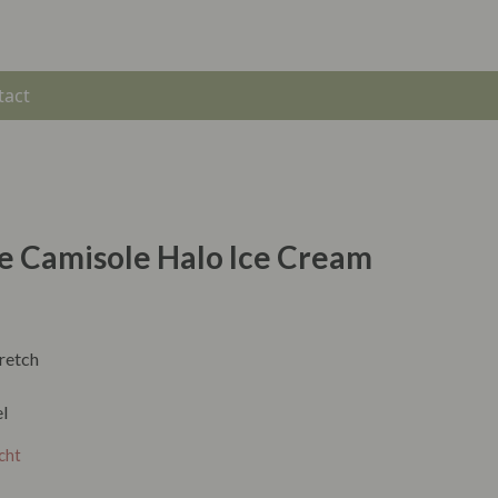
tact
te Camisole Halo Ice Cream
retch
l
cht