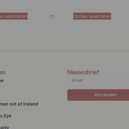
es selecteren
Opties selecteren
en
Nieuwsbrief
ae
Verzenden
man out of Ireland
ds Eye
anly