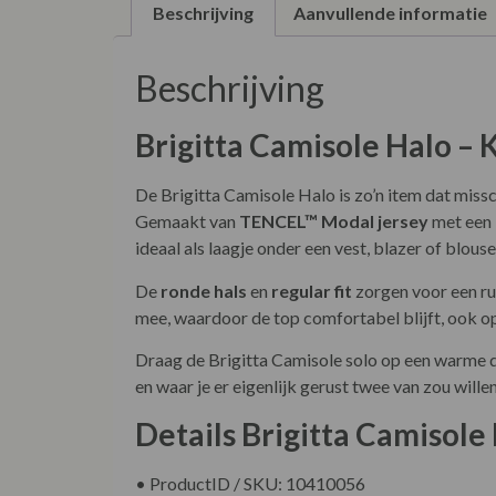
Beschrijving
Aanvullende informatie
Beschrijving
Brigitta Camisole Halo – 
De Brigitta Camisole Halo is zo’n item dat missch
Gemaakt van
TENCEL™ Modal jersey
met een 
ideaal als laagje onder een vest, blazer of blouse
De
ronde hals
en
regular fit
zorgen voor een rus
mee, waardoor de top comfortabel blijft, ook op 
Draag de Brigitta Camisole solo op een warme dag
en waar je er eigenlijk gerust twee van zou will
Details Brigitta Camisole
• ProductID / SKU: 10410056