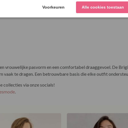
n vrouwelijke pasvorm en een comfortabel draaggevoel. De Brigitt
vaak te dragen. Een betrouwbare basis die elke outfit ondersteu
collecties via onze socials!
esmode
.