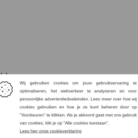
id
 Modal
, een vezel afkomstig van hout uit gecontroleerde bronnen
odal wordt geproduceerd met aanzienlijk minder waterverbruik 
e, duurzame jersey die prettig draagt en lang mooi blijft. King Lo
 woorden.
misole Halo Ice Cream