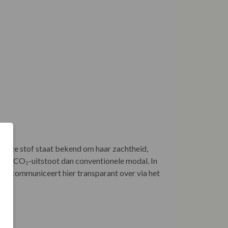
. Deze stof staat bekend om haar zachtheid,
en CO₂-uitstoot dan conventionele modal. In
uie communiceert hier transparant over via het