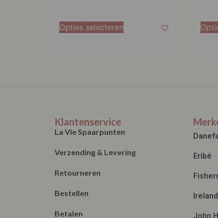
Opties selecteren
Opti
Klantenservice
Merk
La Vie Spaarpunten
Danef
Verzending & Levering
Eribé
Retourneren
Fisher
Bestellen
Irelan
Betalen
John H