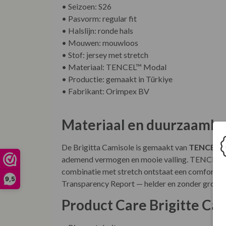
• Seizoen: S26
• Pasvorm: regular fit
• Halslijn: ronde hals
• Mouwen: mouwloos
• Stof: jersey met stretch
• Materiaal: TENCEL™ Modal
• Productie: gemaakt in Türkiye
• Fabrikant: Orimpex BV
Materiaal en duurzaamhe
De Brigitta Camisole is gemaakt van
TENCEL™
ademend vermogen en mooie valling. TENCEL™ M
combinatie met stretch ontstaat een comfortabel
9,5
Transparency Report — helder en zonder grote
Product Care Brigitte Ca