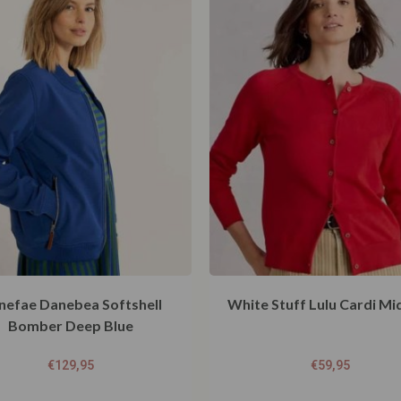
nefae Danebea Softshell
White Stuff Lulu Cardi Mi
Bomber Deep Blue
€
129,95
€
59,95