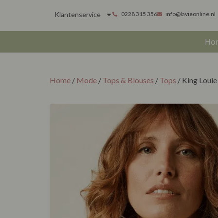
Klantenservice
0228 315 356
info@lavieonline.nl
Ho
Home
/
Mode
/
Tops & Blouses
/
Tops
/ King Louie