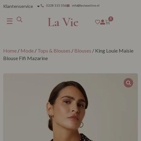
Klantenservice
0228 315 356
info@lavieonline.nl
La Vie
☰
0
Home
/
Mode
/
Tops & Blouses
/
Blouses
/ King Louie Maisie
Blouse Fifi Mazarine