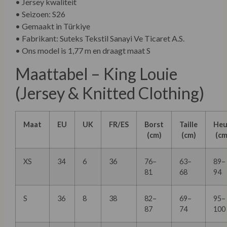
• Jersey kwaliteit
• Seizoen: S26
• Gemaakt in Türkiye
• Fabrikant: Suteks Tekstil Sanayi Ve Ticaret A.S.
• Ons model is 1,77 m en draagt maat S
Maattabel – King Louie
(Jersey & Knitted Clothing)
Maat
EU
UK
FR/ES
Borst
Taille
Heu
(cm)
(cm)
(cm
XS
34
6
36
76–
63–
89–
81
68
94
S
36
8
38
82–
69–
95–
87
74
100