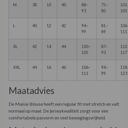
M
38
10
40
88–
75–
101
93
80
105
L
40
12
42
94–
81–
106
99
89
111
XL
42
14
44
100–
87–
112
105
93
117
XXL
44
16
46
106–
94–
118
111
99
123
Maatadvies
De Maisie Blouse heeft een regular fit met stretch en valt
normaal op maat. De jerseykwaliteit zorgt voor een
comfortabele pasvorm en veel bewegingsvrijheid.