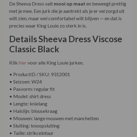
De Sheeva Dress valt
mooi op maat
en beweegt prettig
met je mee. Een jurk die je aantrekt als je er verzorgd uit
wilt zien, maar wel comfortabel wilt blijven — en dat is
precies waar King Louie zo sterk in is.
Details Sheeva Dress Viscose
Classic Black
Klik
hier
voor alle King Louie jurken.
• ProductID / SKU: 9312001
• Seizoen: W24
• Pasvorm: regular fit
• Model: shirt dress
• Lengte: knielang
• Halslijn: blousekraag
• Mouwen: lange mouwen met manchetten
• Sluiting: knoopsluiting
• Taille: strikceintuur