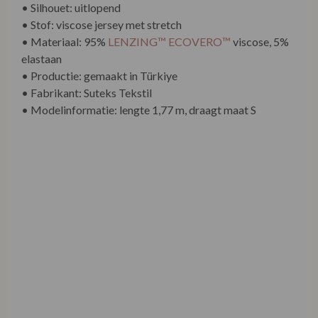
• Silhouet: uitlopend
• Stof: viscose jersey met stretch
• Materiaal: 95%
LENZING™ ECOVERO™
viscose, 5%
elastaan
• Productie: gemaakt in Türkiye
• Fabrikant: Suteks Tekstil
• Modelinformatie: lengte 1,77 m, draagt maat S
Materiaal en duurzaamheid
De Sheeva Dress is gemaakt van
LENZING™
ECOVERO™ viscose
, een duurzamer alternatief voor
reguliere viscose. Deze vezels zijn afkomstig van
gecontroleerde of gecertificeerde houtbronnen en
worden geproduceerd met aanzienlijk minder
waterverbruik en CO₂-uitstoot. De toevoeging van
elastaan zorgt voor comfort en bewegingsvrijheid.