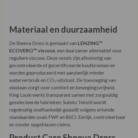
King Louie werkt transparant samen met zorgvuldig
geselecteerde fabrieken; Suteks Tekstil wordt
regelmatig onafhankelijk geaudit volgens erkende
standaarden zoals FWF en BSCI. Eerlijk, controleerbaar
en zonder opgeblazen claims.
Product Care Sheeva Dress
Viscose Classic
• Binnenstebuiten wassen op 30°C (delicaat
programma)
• Niet bleken
• Niet in de droger
• Liggend laten drogen
• Strijken op lage temperatuur
• Geschikt voor chemische reiniging
• Na het wassen voorzichtig terug in vorm strijken
King Louie