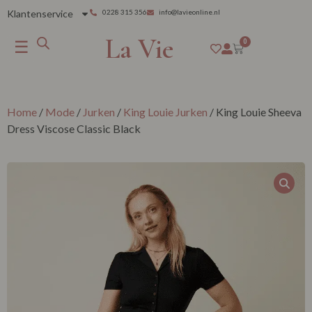
Klantenservice
0228 315 356
info@lavieonline.nl
La Vie
☰
0
Home
/
Mode
/
Jurken
/
King Louie Jurken
/ King Louie Sheeva
Dress Viscose Classic Black