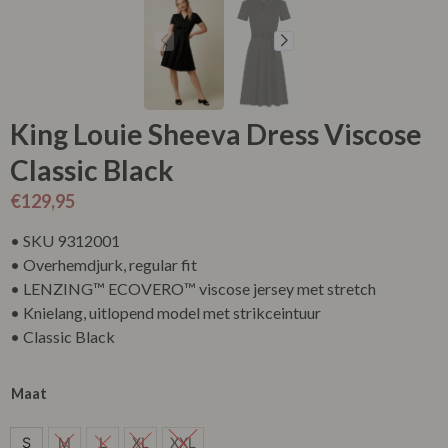
King Louie Sheeva Dress Viscose
Classic Black
€
129,95
• SKU 9312001
• Overhemdjurk, regular fit
• LENZING™ ECOVERO™ viscose jersey met stretch
• Knielang, uitlopend model met strikceintuur
• Classic Black
Maat
S
S
M
L
XL
XXL