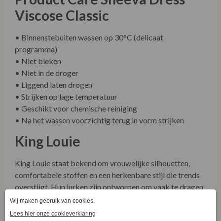
King Louie staat bekend om vrouwelijke silhouetten,
comfortabele stoffen en een herkenbare stijl die trends
overstijgt. Hun jurken zijn ontworpen om vaak te dragen
en lang mee te gaan. De Sheeva Dress is daar een
prachtig voorbeeld van: elegant, veelzijdig en gemaakt
met aandacht voor mens en milieu.
Ontdek meer over onze winkel én onze duurzame
collecties via onze socials!
Bezoek
www.facebook.com/LaVieEnRoseDamesmode
.
Combineer met