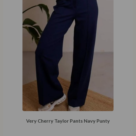
Very Cherry Taylor Pants Navy Punty
€
71,46
€
109,95
Opties selecteren