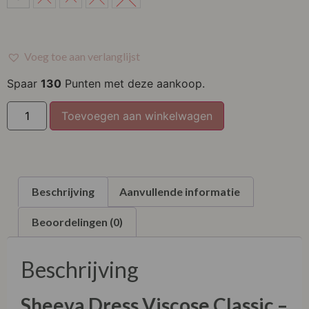
M
L
Voeg toe aan verlanglijst
XL
Spaar
130
Punten met deze aankoop.
XXL
Toevoegen aan winkelwagen
Beschrijving
Aanvullende informatie
Beoordelingen (0)
Beschrijving
Sheeva Dress Viscose Classic –