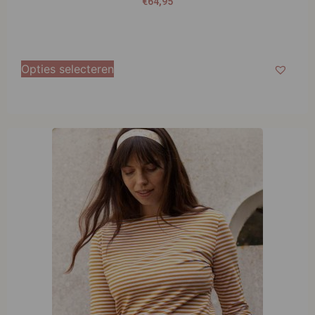
Very Cherry Boatneck Top French Stripes Honey
Yellow
€
69,95