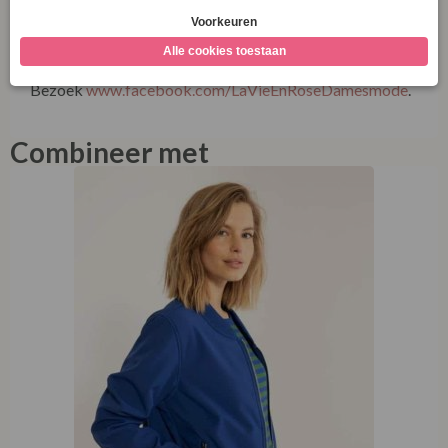
Danefae Danebea Softshell Bomber Deep Blue
€
129,95