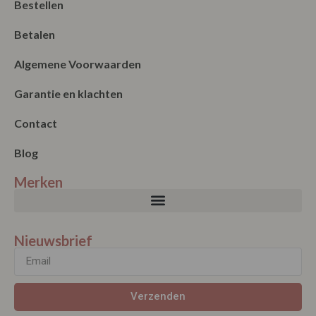
Nieuwsbrief
Verzenden
Onze winkel
Maandag: Gesloten
Dinsdag: 11:00 – 17:00
Woensdag: 11:00 – 17:00
Donderdag: 11:00 – 17:00
Vrijdag: 11:00 – 17:00
Zaterdag: 11:00 – 17:00
Koopzondag elke eerste zondag van de maand vanaf 1 mei tot 1
september, 13.00 – 17.00 uur.
Westerstraat 52
1601 AL Enkhuizen
0228 315 356
Email