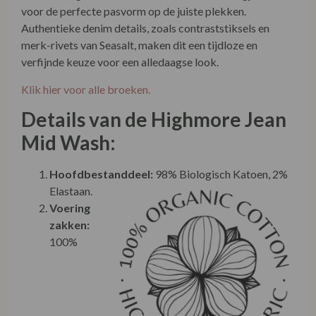
heeft de Highmore een aansluitende pasvorm over de
heupen en bovenbenen, waarna hij subtiel uitloopt om je
optisch langer te laten lijken en te flatteren. Gemaakt van
zacht biologisch katoenen denim met een vleugje stretch
voor de perfecte pasvorm op de juiste plekken.
Authentieke denim details, zoals contraststiksels en
merk-rivets van Seasalt, maken dit een tijdloze en
verfijnde keuze voor een alledaagse look.
Klik hier voor alle broeken.
Details van de Highmore Jean
Mid Wash:
Hoofdbestanddeel:
98% Biologisch Katoen, 2%
Elastaan.
Voering
zakken:
100%