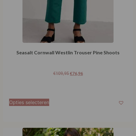
Seasalt Cornwall Westlin Trouser Pine Shoots
€
76,96
€
109,95
Opties selecteren