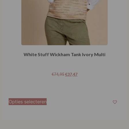
White Stuff Wickham Tank Ivory Multi
€
37,47
€
74,95