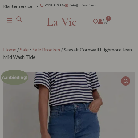
Klantenservice
0228 315 356
info@lavieonline.nl
La Vie
☰
0
Home
/
Sale
/
Sale Broeken
/ Seasalt Cornwall Highmore Jean
Mid Wash Tide
Aanbieding!