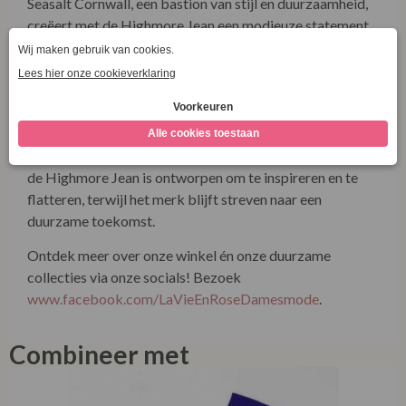
tijdloze kledingstuk.
Over Seasalt Cornwall:
Seasalt Cornwall, een bastion van stijl en duurzaamheid,
creëert met de Highmore Jean een modieuze statement
piece. Met een focus op ethische productie in lijn met hun
Ethical Trading Policy, combineert Seasalt mode met
verantwoordelijkheid. Deze bootcut jeans is een
uitdrukking van tijdloze elegantie, met authentieke
details die getuigen van Seasalt’s toewijding aan
kwaliteit. Of je nu gaat voor een casual of geklede look,
de Highmore Jean is ontworpen om te inspireren en te
flatteren, terwijl het merk blijft streven naar een
duurzame toekomst.
Ontdek meer over onze winkel én onze duurzame
collecties via onze socials! Bezoek
www.facebook.com/LaVieEnRoseDamesmode
.