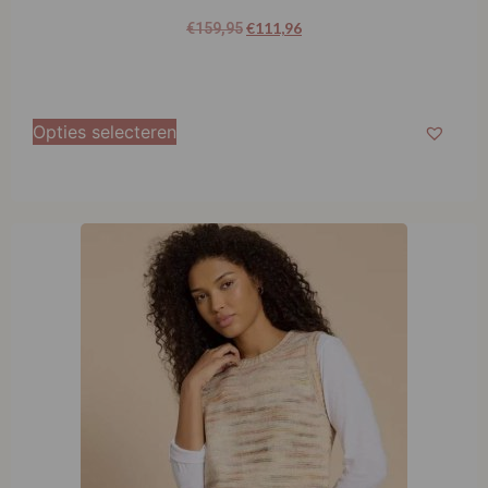
Very Cherry D’laine Dress Olette Ice Blue
€
111,96
€
159,95
Opties selecteren