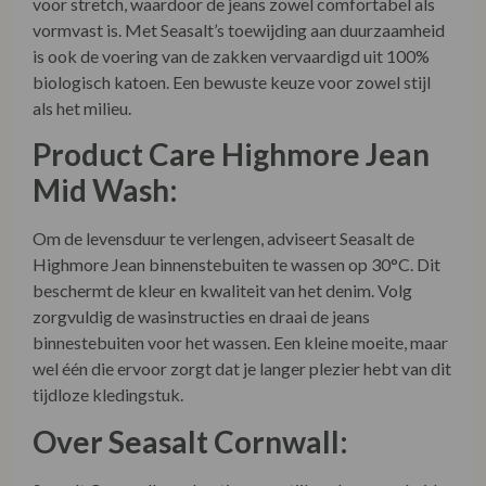
Materiaal en Duurzaamheid:
De Highmore Jean belichaamt comfort en duurzaamheid
met 98% biologisch katoen. Het vleugje elasthaan zorgt
voor stretch, waardoor de jeans zowel comfortabel als
vormvast is. Met Seasalt’s toewijding aan duurzaamheid
is ook de voering van de zakken vervaardigd uit 100%
biologisch katoen. Een bewuste keuze voor zowel stijl
als het milieu.
Product Care Highmore Jean
Mid Wash:
Om de levensduur te verlengen, adviseert Seasalt de
Highmore Jean binnenstebuiten te wassen op 30°C. Dit
beschermt de kleur en kwaliteit van het denim. Volg
zorgvuldig de wasinstructies en draai de jeans
binnestebuiten voor het wassen. Een kleine moeite, maar
wel één die ervoor zorgt dat je langer plezier hebt van dit