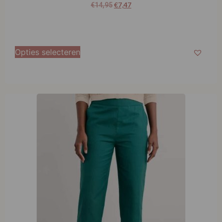
Danefae Danehot Legs Tights Deep Blue
€
7,47
€
14,95
Opties selecteren