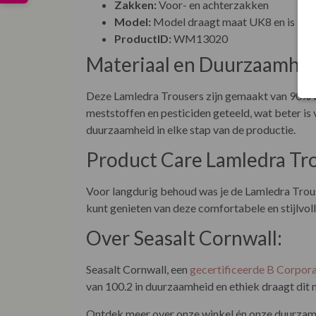
Zakken:
Voor- en achterzakken
Model:
Model draagt maat UK8 en is 172
ProductID:
WM13020
Materiaal en Duurzaamhei
Deze Lamledra Trousers zijn gemaakt van 90% bi
meststoffen en pesticiden geteeld, wat beter is 
duurzaamheid in elke stap van de productie.
Product Care Lamledra Tro
Voor langdurig behoud was je de Lamledra Trouse
kunt genieten van deze comfortabele en stijlvoll
Over Seasalt Cornwall:
Seasalt Cornwall, een
gecertificeerde B Corpor
van 100.2 in duurzaamheid en ethiek draagt dit m
Ontdek meer over onze winkel én onze duurzame