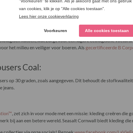
 cm lang
d:
ologisch katoen, wat zorgt voor een lagere ecologische voetafdr
voor het milieu en veiliger voor boeren. Als
gecertificeerde B Cor
users Coal:
rs op 30 graden, zoals aangegeven. Dit behoudt de stofkwaliteit 
e jeans.
ation™
, zet zich in voor mode met een missie: kleding creëren die 
erk bij aan een betere wereld. Seasalt Cornwall biedt kleding die ne
 collecties via onze socials! Bezoek
www.facebook.com/LaVie