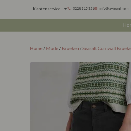
Klantenservice
0228 315 356
info@lavieonline.nl
Ho
Home
/
Mode
/
Broeken
/
Seasalt Cornwall Broek