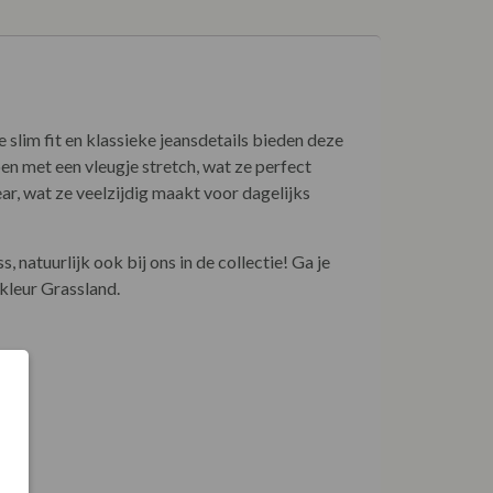
 slim fit en klassieke jeansdetails bieden deze
oen met een vleugje stretch, wat ze perfect
r, wat ze veelzijdig maakt voor dagelijks
 natuurlijk ook bij ons in de collectie! Ga je
 kleur Grassland.