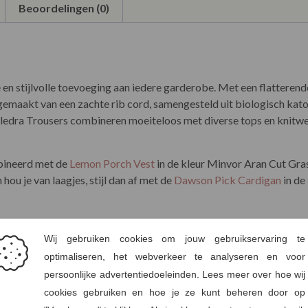
Beoordelingen (0)
en stijlvolle toevoeging aan iedere garderobe. Met een flatterende
n gemaakt van een zachte rib cord, samengesteld uit biologisch kat
mledra Trousers combineren moeiteloos met diverse tops en knitwea
bineerd met de
Lemon Porch Vest
in de kleur Minvor Aran Cut Grass,
hou je van laagjes, stijl dan af met de
Dawson Pick Cardigan
in de
l:
yester, 2% elastaan