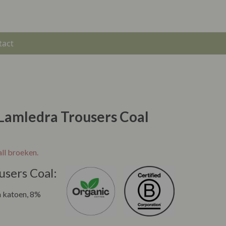
tact
 Lamledra Trousers Coal
all broeken.
users Coal:
 katoen, 8%