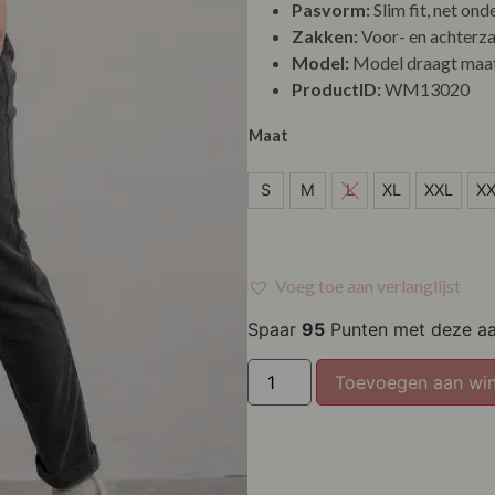
Pasvorm:
Slim fit, net onde
Zakken:
Voor- en achterz
Model:
Model draagt maat
ProductID:
WM13020
Maat
S
S
M
L
XL
XXL
X
M
XL
Voeg toe aan verlanglijst
XXL
Spaar
95
Punten met deze a
XXXL
Toevoegen aan wi