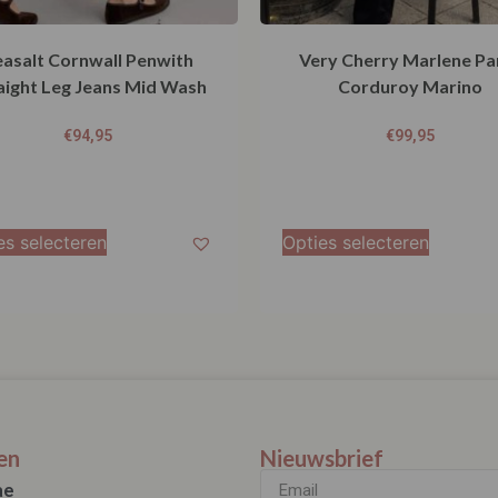
easalt Cornwall Penwith
Very Cherry Marlene Pa
aight Leg Jeans Mid Wash
Corduroy Marino
€
94,95
€
99,95
es selecteren
Opties selecteren
en
Nieuwsbrief
ae