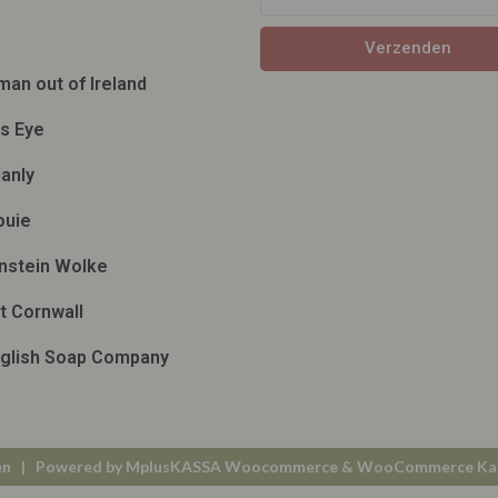
Verzenden
man out of Ireland
ds Eye
anly
ouie
nstein Wolke
t Cornwall
glish Soap Company
en
| Powered by
MplusKASSA Woocommerce
&
WooCommerce Ka