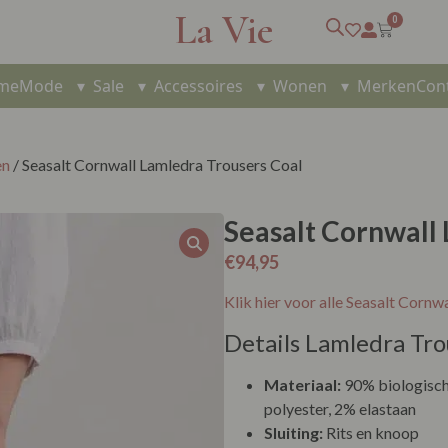
La Vie
0
me
Mode
▾
Sale
▾
Accessoires
▾
Wonen
▾
Merken
Con
en
/ Seasalt Cornwall Lamledra Trousers Coal
Seasalt Cornwall
€
94,95
Klik hier voor alle Seasalt Cornw
Details Lamledra Tro
Materiaal:
90% biologisch
polyester, 2% elastaan
Sluiting:
Rits en knoop