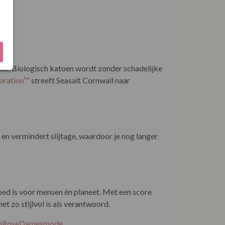
uk. Biologisch katoen wordt zonder schadelijke
poration™
streeft Seasalt Cornwall naar
en vermindert slijtage, waardoor je nog langer
goed is voor mensen én planeet. Met een score
t zo stijlvol is als verantwoord.
EnRoseDamesmode
.