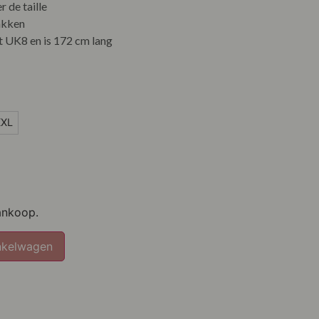
r de taille
akken
 UK8 en is 172 cm lang
XXL
ankoop.
nkelwagen