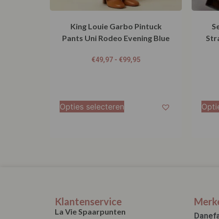
King Louie Garbo Pintuck
S
Pants Uni Rodeo Evening Blue
Str
€
49,97
-
€
99,95
Opties selecteren
Opti
Klantenservice
Merk
La Vie Spaarpunten
Danef