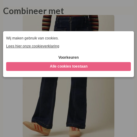
King Louie Chris Zip Pants Walker Denim GOTS
Indigo Blue
€
129,95