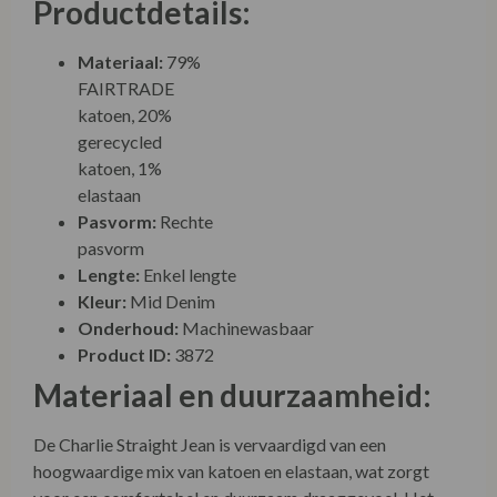
Productdetails:
Materiaal:
79% FAIRTRADE katoen, 20%
gerecycled katoen, 1% elastaan
Pasvorm:
Rechte pasvorm
Lengte:
Enkel lengte
Kleur:
Mid Denim
Onderhoud:
Machinewasbaar
Product ID:
3872
Materiaal en duurzaamheid:
De Charlie Straight Jean is vervaardigd van een
hoogwaardige mix van katoen en elastaan, wat zorgt
voor een comfortabel en duurzaam draaggevoel. Het
gebruik van elastaan biedt een lichte stretch, waardoor
de jeans zich aanpast aan je lichaamsvorm en een betere
bewegingsvrijheid geeft. Het katoen zorgt voor een
ademend en zacht gevoel op de huid. White Stuff streeft