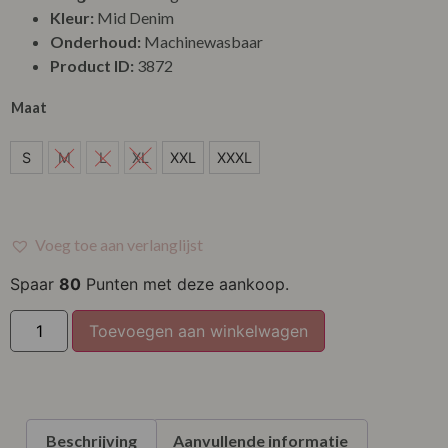
Kleur:
Mid Denim
Onderhoud:
Machinewasbaar
Product ID:
3872
Maat
S
S
M
L
XL
XXL
XXXL
XXL
XXXL
Voeg toe aan verlanglijst
Spaar
80
Punten met deze aankoop.
Toevoegen aan winkelwagen
Beschrijving
Aanvullende informatie