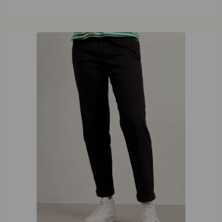
Seasalt Cornwall Waterdance Trousers Black
€
94,95