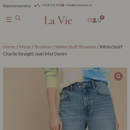
Klantenservice
0228 315 356
info@lavieonline.nl
La Vie
☰
0
Home
/
Mode
/
Broeken
/
White Stuff Broeken
/ White Stuff
Charlie Straight Jean Mid Denim