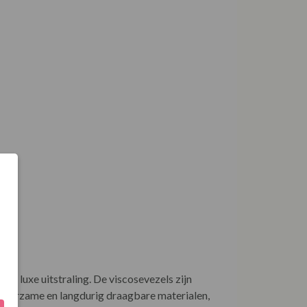
n luxe uitstraling. De viscosevezels zijn
 duurzame en langdurig draagbare materialen,