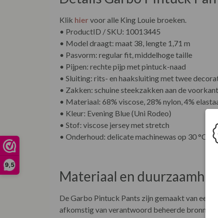
Klik
hier
voor alle King Louie broeken.
• ProductID / SKU: 10013445
• Model draagt: maat 38, lengte 1,71 m
• Pasvorm: regular fit, middelhoge taille
• Pijpen: rechte pijp met pintuck-naad
• Sluiting: rits- en haaksluiting met twee decor
• Zakken: schuine steekzakken aan de voorkan
• Materiaal: 68% viscose, 28% nylon, 4% elasta
• Kleur: Evening Blue (Uni Rodeo)
• Stof: viscose jersey met stretch
• Onderhoud: delicate machinewas op 30 °C
9,5
Materiaal en duurzaamhei
De Garbo Pintuck Pants zijn gemaakt van een soe
afkomstig van verantwoord beheerde bronnen, wa