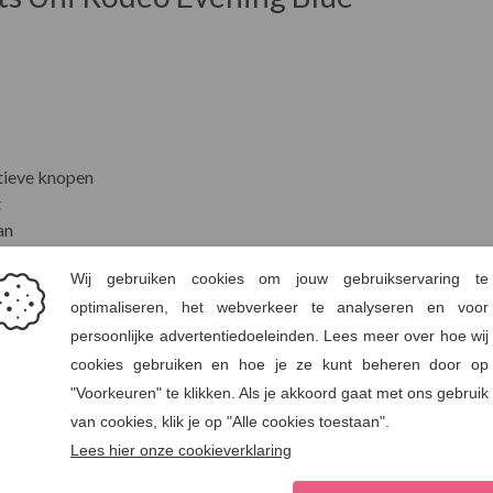
atieve knopen
t
an
d
pele viscosemix met stretch, voor een comfortabele pasvorm en ee
t de milieu-impact verlaagt. King Louie kiest steeds vaker voor