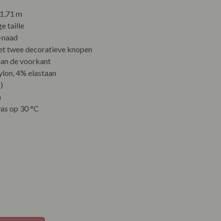
 1,71 m
e taille
k-naad
 met twee decoratieve knopen
aan de voorkant
ylon, 4% elastaan
)
h
as op 30 °C