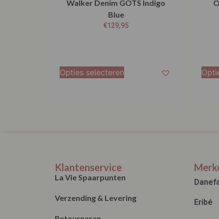
Walker Denim GOTS Indigo
O
Blue
€
129,95
Opties selecteren
Opti
Klantenservice
Merk
La Vie Spaarpunten
Danef
Verzending & Levering
Eribé
Retourneren