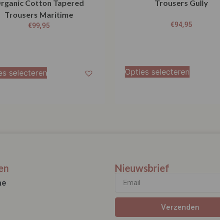
rganic Cotton Tapered
Trousers Gully
Trousers Maritime
€
94,95
€
99,95
Opties selecteren
es selecteren
en
Nieuwsbrief
ae
Verzenden