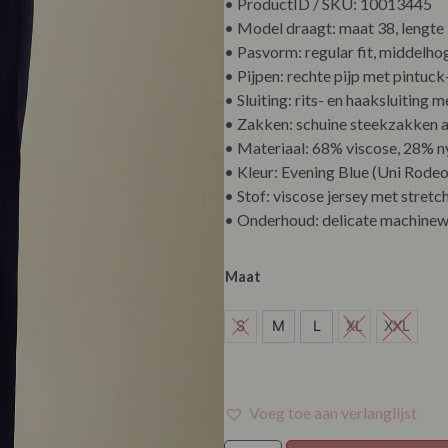
• ProductID / SKU: 10013445
• Model draagt: maat 38, lengte
• Pasvorm: regular fit, middelhog
• Pijpen: rechte pijp met pintuc
• Sluiting: rits- en haaksluiting
• Zakken: schuine steekzakken 
• Materiaal: 68% viscose, 28% n
• Kleur: Evening Blue (Uni Rodeo
• Stof: viscose jersey met stretc
• Onderhoud: delicate machinew
Maat
S
S
M
L
XL
XXL
M
L
Voeg toe aan verlanglijst
XXL