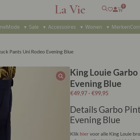
La Vie
0
me
Mode
▾
Sale
▾
Accessoires
▾
Wonen
▾
Merken
Con
tuck Pants Uni Rodeo Evening Blue
King Louie Garbo
Evening Blue
€
49,97
-
€
99,95
Details Garbo Pin
Evening Blue
Klik
hier
voor alle King Louie br