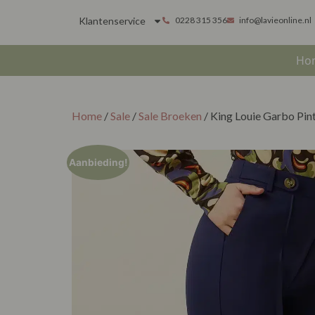
Klantenservice
0228 315 356
info@lavieonline.nl
Ho
Home
/
Sale
/
Sale Broeken
/ King Louie Garbo Pin
Aanbieding!