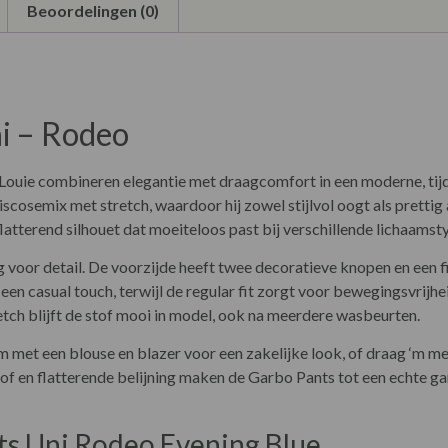
Beoordelingen (0)
i – Rodeo
Louie combineren elegantie met draagcomfort in een moderne, tijd
cosemix met stretch, waardoor hij zowel stijlvol oogt als prettig a
latterend silhouet dat moeiteloos past bij verschillende lichaamst
oor detail. De voorzijde heeft twee decoratieve knopen en een fij
en casual touch, terwijl de regular fit zorgt voor bewegingsvrijh
tretch blijft de stof mooi in model, ook na meerdere wasbeurten.
 ‘m met een blouse en blazer voor een zakelijke look, of draag ‘m me
stof en flatterende belijning maken de Garbo Pants tot een echte g
ts Uni Rodeo Evening Blue