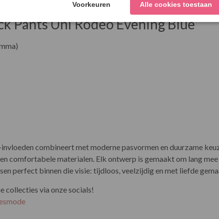
 kies je met deze broek niet alleen voor stijl, maar ook voor bewu
ck Pants Uni Rodeo Evening Blue
amma)
-invloeden combineert met moderne pasvormen en duurzame keuzes.
en en comfortabele materialen. Elk ontwerp is gemaakt om lang mee
en perfect binnen die visie: tijdloos, veelzijdig en met liefde gema
collecties via onze socials!
esmode