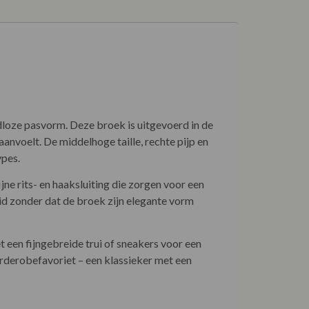
loze pasvorm. Deze broek is uitgevoerd in de
anvoelt. De middelhoge taille, rechte pijp en
ypes.
ne rits- en haaksluiting die zorgen voor een
eid zonder dat de broek zijn elegante vorm
t een fijngebreide trui of sneakers voor een
arderobefavoriet – een klassieker met een