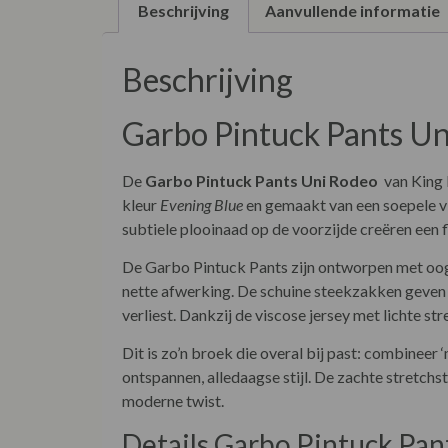
Beschrijving
Aanvullende informatie
Beschrijving
Garbo Pintuck Pants Un
De
Garbo Pintuck Pants Uni Rodeo
van King 
kleur
Evening Blue
en gemaakt van een soepele vis
subtiele plooinaad op de voorzijde creëren een f
De Garbo Pintuck Pants zijn ontworpen met oog v
nette afwerking. De schuine steekzakken geven e
verliest. Dankzij de viscose jersey met lichte s
Dit is zo’n broek die overal bij past: combineer
ontspannen, alledaagse stijl. De zachte stretch
moderne twist.
Details Garbo Pintuck Pan