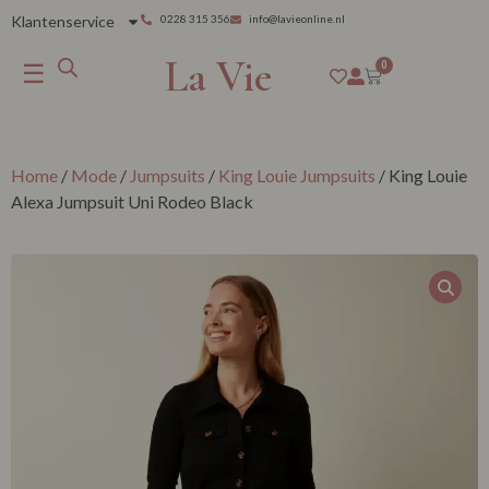
Klantenservice
0228 315 356
info@lavieonline.nl
La Vie
☰
0
Home
/
Mode
/
Jumpsuits
/
King Louie Jumpsuits
/ King Louie
Alexa Jumpsuit Uni Rodeo Black