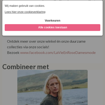
Combineer met
Aran Woollen Mills Ladies Roll Neck Raglan Crew