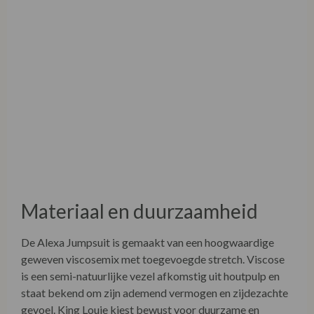
Materiaal en duurzaamheid
De Alexa Jumpsuit is gemaakt van een hoogwaardige
geweven viscosemix met toegevoegde stretch. Viscose
is een semi-natuurlijke vezel afkomstig uit houtpulp en
staat bekend om zijn ademend vermogen en zijdezachte
gevoel. King Louie kiest bewust voor duurzame en
ethisch verantwoorde productieprocessen, met aandacht
voor kwaliteit en lange levensduur van elk kledingstuk.
Deze jumpsuit is ontworpen om seizoen na seizoen mooi
te blijven.
Product Care Alexa Jumpsuit
Uni Rodeo Black
• Was binnenstebuiten op 30°C (fijnwasprogramma)
• Gebruik een mild wasmiddel, zonder bleekmiddel
• Niet in de droger
• Liggend drogen om de vorm te behouden