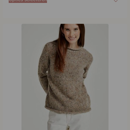
Aran Woollen Mills Ladies Roll Neck Raglan Crew
Light Honey
€
124,95
Opties selecteren