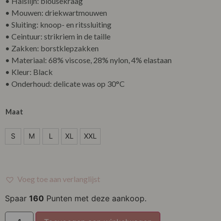
• Halslijn: blousekraag
• Mouwen: driekwartmouwen
• Sluiting: knoop- en ritssluiting
• Ceintuur: strikriem in de taille
• Zakken: borstklepzakken
• Materiaal: 68% viscose, 28% nylon, 4% elastaan
• Kleur: Black
• Onderhoud: delicate was op 30°C
Maat
S
S
M
L
XL
XXL
M
L
Voeg toe aan verlanglijst
XL
Spaar
160
Punten met deze aankoop.
XXL