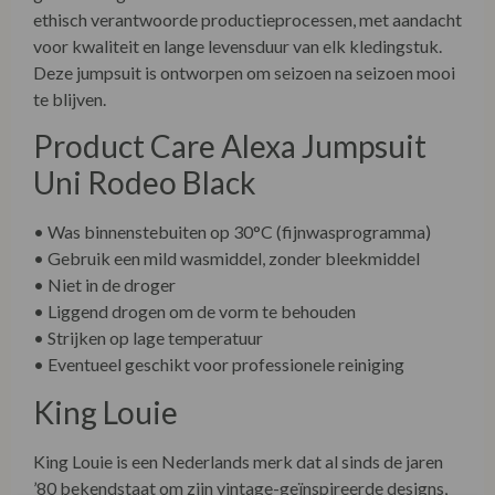
• Strijken op lage temperatuur
• Eventueel geschikt voor professionele reiniging
King Louie
King Louie is een Nederlands merk dat al sinds de jaren
’80 bekendstaat om zijn vintage-geïnspireerde designs,
rijke kleuren en vrouwelijke pasvormen. Elk kledingstuk
wordt met zorg ontworpen in Amsterdam en
geproduceerd met aandacht voor mensen en milieu. De
Alexa Jumpsuit Uni Rodeo weerspiegelt perfect de
filosofie van King Louie: tijdloos, comfortabel en met een
vleugje retro.
Ontdek meer over onze winkel én onze duurzame
collecties via onze socials!
Bezoek
www.facebook.com/LaVieEnRoseDamesmode