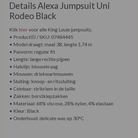
Details Alexa Jumpsuit Uni
Rodeo Black
Klik
hier
voor alle King Louie jumpsuits.
• ProductID / SKU: 07484445
• Model draagt: maat 38, lengte 1,74 m
• Pasvorm: regular fit
• Lengte: lange rechte pijpen
• Halslijn: blousekraag
• Mouwen: driekwartmouwen
• Sluiting: knoop- en ritssluiting
• Ceintuur: strikriem in de taille
• Zakken: borstklepzakken
• Materiaal: 68% viscose, 28% nylon, 4% elastaan
• Kleur: Black
• Onderhoud: delicate was op 30°C