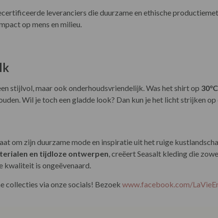
ertificeerde leveranciers die duurzame en ethische productiemeth
mpact op mens en milieu.
lk
leen stijlvol, maar ook onderhoudsvriendelijk. Was het shirt op
30°C
uden. Wil je toch een gladde look? Dan kun je het licht strijken op
aat om zijn duurzame mode en inspiratie uit het ruige kustlandsch
terialen en tijdloze ontwerpen
, creëert Seasalt kleding die zowe
de kwaliteit is ongeëvenaard.
 collecties via onze socials! Bezoek
www.facebook.com/LaVie