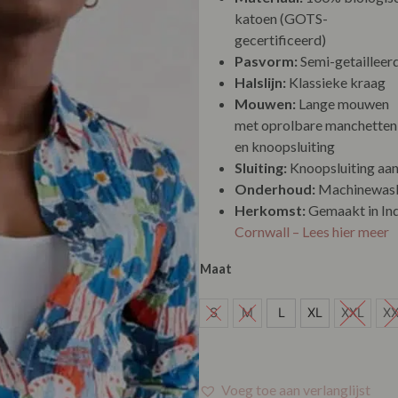
katoen (GOTS-
gecertificeerd)
Pasvorm:
Semi-getailleer
Halslijn:
Klassieke kraag
Mouwen:
Lange mouwen
met oprolbare manchetten
en knoopsluiting
Sluiting:
Knoopsluiting aan
Onderhoud:
Machinewasb
Herkomst:
Gemaakt in Ind
Cornwall – Lees hier meer
Maat
S
S
M
L
XL
XXL
X
M
L
Voeg toe aan verlanglijst