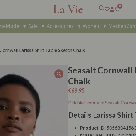
La Vie
0
me
Mode
▾
Sale
▾
Accessoires
▾
Wonen
▾
Merken
Con
 Cornwall Larissa Shirt Table Sketch Chalk
Seasalt Cornwall 
Chalk
€
69,95
Klik hier voor alle Seasalt Cornwa
Details Larissa Shir
Product ID:
5056804156
Materiaal:
100% biologis