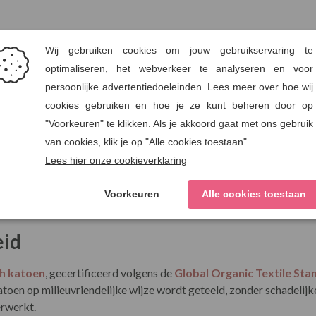
anchetten en knoopsluiting
thical Trading Policy van Seasalt Cornwall – Lees hier meer
eid
ch katoen
, gecertificeerd volgens de
Global Organic Textile St
katoen op milieuvriendelijke wijze wordt geteeld, zonder schadelijk
erwerkt.