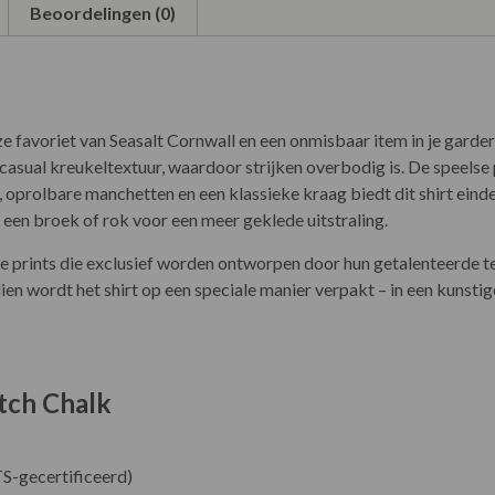
Beoordelingen (0)
oze favoriet van Seasalt Cornwall en een onmisbaar item in je gard
 casual kreukeltextuur, waardoor strijken overbodig is. De speelse 
oprolbare manchetten en een klassieke kraag biedt dit shirt eind
n een broek of rok voor een meer geklede uitstraling.
we prints die exclusief worden ontworpen door hun getalenteerde 
ndien wordt het shirt op een speciale manier verpakt – in een kuns
etch Chalk
S-gecertificeerd)