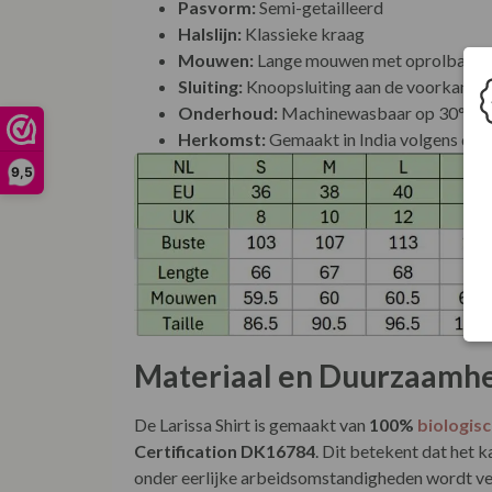
Pasvorm:
Semi-getailleerd
Halslijn:
Klassieke kraag
Mouwen:
Lange mouwen met oprolbare m
Sluiting:
Knoopsluiting aan de voorkant
Onderhoud:
Machinewasbaar op 30°C
Herkomst:
Gemaakt in India volgens de
E
9,5
Materiaal en Duurzaamh
De Larissa Shirt is gemaakt van
100%
biologis
Certification DK16784
. Dit betekent dat het 
onder eerlijke arbeidsomstandigheden wordt v