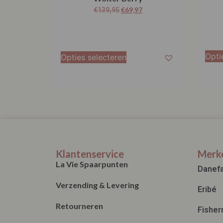
€
69,97
€
139,95
Opti
Opties selecteren
Klantenservice
Merk
La Vie Spaarpunten
Danef
Verzending & Levering
Eribé
Retourneren
Fisher