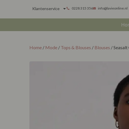
Klantenservice
0228 315 356
info@lavieonline.nl
Ho
Home
/
Mode
/
Tops & Blouses
/
Blouses
/ Seasalt