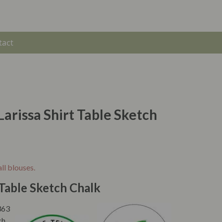
tact
Larissa Shirt Table Sketch
ll blouses.
t Table Sketch Chalk
363
ch