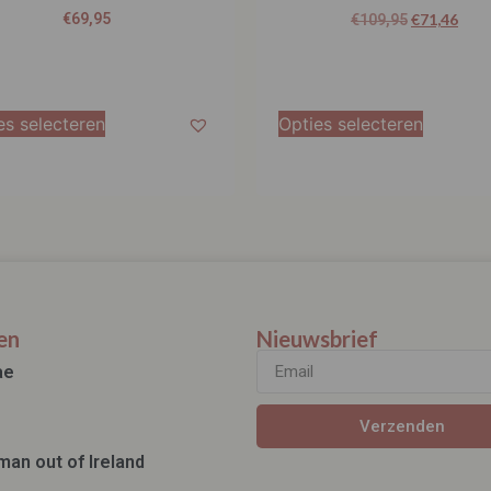
€
69,95
€
71,46
€
109,95
es selecteren
Opties selecteren
en
Nieuwsbrief
ae
Verzenden
man out of Ireland