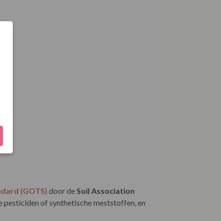
andard (GOTS)
door de
Soil Association
e pesticiden of synthetische meststoffen, en