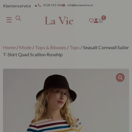
Klantenservice
0228 315 356
info@lavieonline.nl
La Vie
☰
0
Home
/
Mode
/
Tops & Blouses
/
Tops
/ Seasalt Cornwall Sailor
T-Shirt Quad Scallion Rosehip