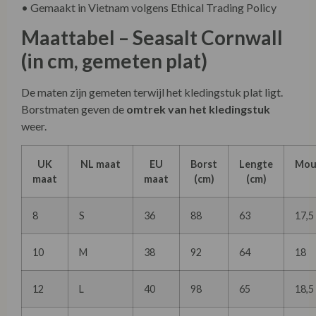
• Gemaakt in Vietnam volgens Ethical Trading Policy
Maattabel – Seasalt Cornwall
(in cm, gemeten plat)
De maten zijn gemeten terwijl het kledingstuk plat ligt.
Borstmaten geven de
omtrek van het kledingstuk
weer.
UK
NL maat
EU
Borst
Lengte
Mou
maat
maat
(cm)
(cm)
8
S
36
88
63
17,5
10
M
38
92
64
18
12
L
40
98
65
18,5