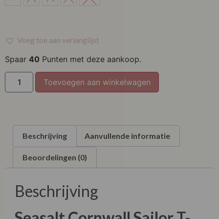
M
L
Voeg toe aan verlanglijst
XL
Spaar
40
Punten met deze aankoop.
XXL
Toevoegen aan winkelwagen
Beschrijving
Aanvullende informatie
Beoordelingen (0)
Beschrijving
Seasalt Cornwall
Sailor T-