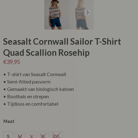
Seasalt Cornwall Sailor T-Shirt
Quad Scallion Rosehip
€
39,95
• T-shirt van Seasalt Cornwall
• Semi-fitted pasvorm
• Gemaakt van biologisch katoen
• Boothals en strepen
• Tijdloos en comfortabel
Maat
S
S
M
L
XL
XXL