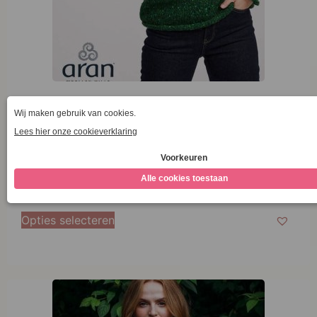
Aran Woollen Mills Ladies Roll Neck Raglan Crew
Valley Green
€
124,95
Opties selecteren