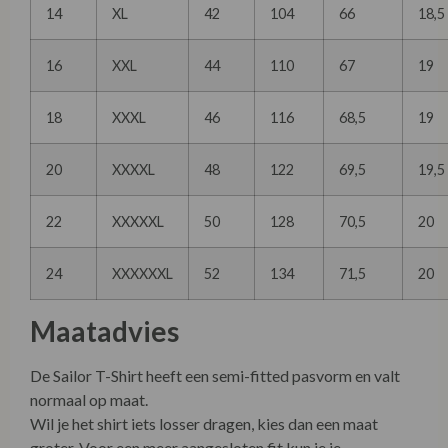
14
XL
42
104
66
18,5
16
XXL
44
110
67
19
18
XXXL
46
116
68,5
19
20
XXXXL
48
122
69,5
19,5
22
XXXXXL
50
128
70,5
20
24
XXXXXXL
52
134
71,5
20
Maatadvies
De Sailor T-Shirt heeft een semi-fitted pasvorm en valt
normaal op maat.
Wil je het shirt iets losser dragen, kies dan een maat
groter. Voor een meer aangesloten fit kun je je