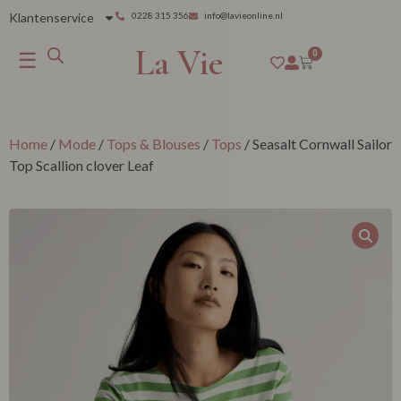
Klantenservice
0228 315 356
info@lavieonline.nl
La Vie
☰
0
Home
/
Mode
/
Tops & Blouses
/
Tops
/ Seasalt Cornwall Sailor
Top Scallion clover Leaf