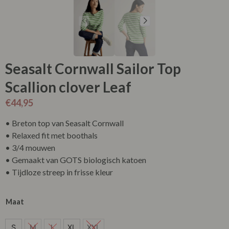
Seasalt Cornwall Sailor Top
Scallion clover Leaf
€
44,95
• Breton top van Seasalt Cornwall
• Relaxed fit met boothals
• 3/4 mouwen
• Gemaakt van GOTS biologisch katoen
• Tijdloze streep in frisse kleur
Maat
S
S
M
L
XL
XXL