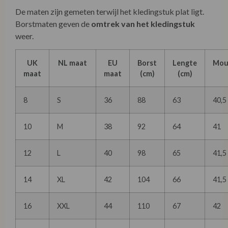
De maten zijn gemeten terwijl het kledingstuk plat ligt.
Borstmaten geven de
omtrek van het kledingstuk
weer.
UK
NL maat
EU
Borst
Lengte
Mou
maat
maat
(cm)
(cm)
8
S
36
88
63
40,5
10
M
38
92
64
41
12
L
40
98
65
41,5
14
XL
42
104
66
41,5
16
XXL
44
110
67
42