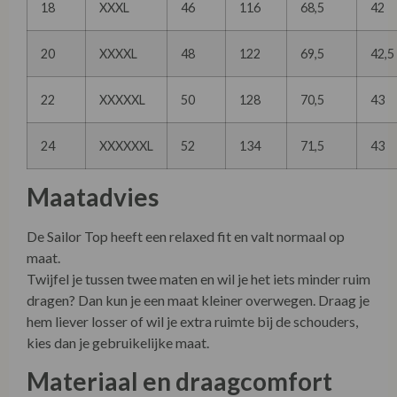
18
XXXL
46
116
68,5
42
20
XXXXL
48
122
69,5
42,5
22
XXXXXL
50
128
70,5
43
24
XXXXXXL
52
134
71,5
43
Maatadvies
De Sailor Top heeft een relaxed fit en valt normaal op
maat.
Twijfel je tussen twee maten en wil je het iets minder ruim
dragen? Dan kun je een maat kleiner overwegen. Draag je
hem liever losser of wil je extra ruimte bij de schouders,
kies dan je gebruikelijke maat.
Materiaal en draagcomfort