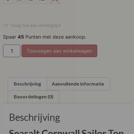
M
L
Voeg toe aan verlanglijst
XL
Spaar
45
Punten met deze aankoop.
XXL
Toevoegen aan winkelwagen
Beschrijving
Aanvullende informatie
Beoordelingen (0)
Beschrijving
Seasalt Cornwall
Sailor Top