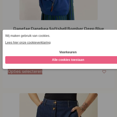
Danefae Danebea Softshell Bomber Deep Blue
€
129,95
Opties selecteren