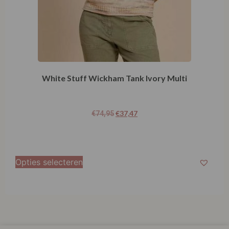
White Stuff Wickham Tank Ivory Multi
€
37,47
€
74,95
Opties selecteren