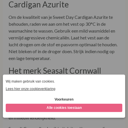
Cardigan Azurite
Om de kwaliteit van je Sweet Day Cardigan Azurite te
behouden, raden we aan om het vest op 30°C in de
wasmachine te wassen. Gebruik een mild wasmiddel en
vermijd agressieve chemicaliën. Laat het vest aan de
lucht drogen om de stof en pasvorm optimaal te houden.
Niet bleken of in de droger doen. Strijk indien nodig op
een lage temperatuur.
Het merk Seasalt Cornwall
Seasalt Cornwall is een Brits merk dat bekend staat om
zijn inspiratie uit de kust en de natuur. Ze combineren
tijdloze ontwerpen met een sterke focus op
duurzaamheid en ethische productie. Elk kledingstuk
wordt ontworpen met het oog op comfort, veelzijdigheid
en milieuvriendelijkheid.