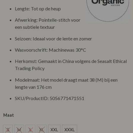
Lengte: Tot op de heup
Afwerking: Pointelle-stitch voor
een subtiele textuur
Seizoen: Ideaal voor de lente en zomer
Wasvoorschrift: Machinewas 30°C
Herkomst: Gemaakt in China volgens de Seasalt Ethical
Trading Policy
Modelmaat: Het model draagt maat 38 (M) bij een
lengte van 176 cm
SKU/ProductID: 5056771471551
Maat
XXL
S
M
L
XL
XXL
XXXL