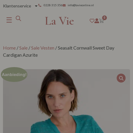
Klantenservice
0228 315 356
info@lavieonline.nl
La Vie
☰
0
Home
/
Sale
/
Sale Vesten
/ Seasalt Cornwall Sweet Day
Cardigan Azurite
Aanbieding!