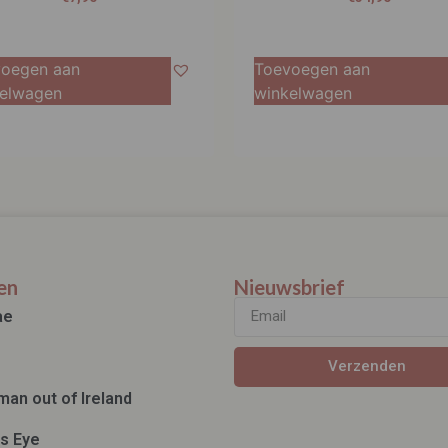
oegen aan
Toevoegen aan
elwagen
winkelwagen
en
Nieuwsbrief
ae
Verzenden
man out of Ireland
ds Eye