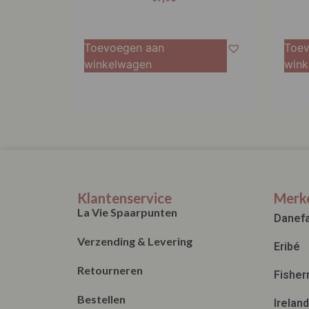
Toevoegen aan
Toev
winkelwagen
wink
Klantenservice
Merk
La Vie Spaarpunten
Danef
Verzending & Levering
Eribé
Retourneren
Fisher
Bestellen
Irelan