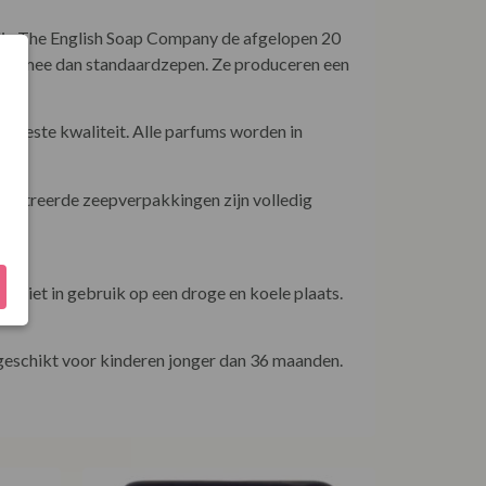
die The English Soap Company de afgelopen 20
anger mee dan standaardzepen. Ze produceren een
e beste kwaliteit. Alle parfums worden in
ïllustreerde zeepverpakkingen zijn volledig
niet in gebruik op een droge en koele plaats.
 geschikt voor kinderen jonger dan 36 maanden.