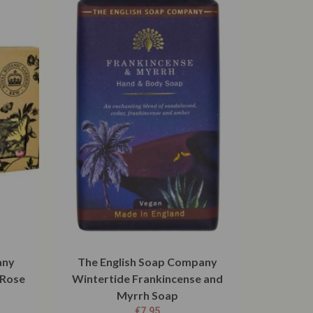
any
The English Soap Company
 Rose
Wintertide Frankincense and
Myrrh Soap
€
7,95