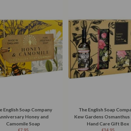
e English Soap Company
The English Soap Comp
Anniversary Honey and
Kew Gardens Osmanthus
Camomile Soap
Hand Care Gift Box
€
7,95
€
34,95