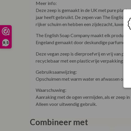
Meer info:
Deze zeep is gemaakt in de UK met pure planta
jaar heeft gebruikt. De zepen van The English 
rijker schuim en hebben een zijdezacht, luxer eff
The English Soap Company maakt elk product zelf
Engeland gemaakt door deskundige parfumeurs 
9,5
Deze vegan zeep is dierproefvrij en vrij van pa
recyclebaar met een plasticvrije verpakking, waa
Gebruiksaanwijzing:
Opschuimen met warm water en afwassen om de hu
Waarschuwing:
Aanraking met de ogen vermijden, als er zeep i
Alleen voor uitwendig gebruik.
Combineer met