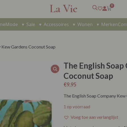
La Vie
0
me
Mode
▾
Sale
▾
Accessoires
▾
Wonen
▾
Merken
Con
y Kew Gardens Coconut Soap
The English Soa
Coconut Soap
€
9,95
The English Soap Company Kew
1 op voorraad
Voeg toe aan verlanglijst