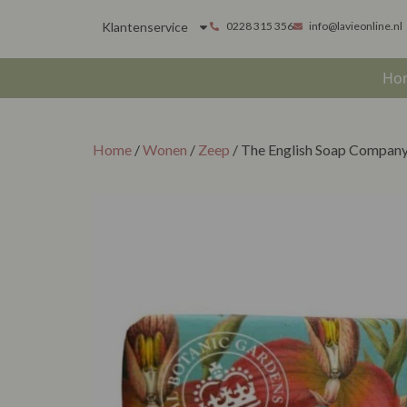
Klantenservice
0228 315 356
info@lavieonline.nl
Ho
Home
/
Wonen
/
Zeep
/ The English Soap Compan