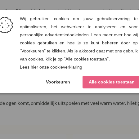
ardige oliën met behulp van traditionele zeepproductiemethoden 
Soap Company zijn van uitzonderlijk hoge kwaliteit en gaan veel l
ect op de huid.
 in het hart van het platteland van Sussex, met ingrediënten van d
en zijn speciaal ontworpen voor The English Soap Company.
rabenen, SLS en SLES en weegt maar liefst 190 gram. De prachtig ge
rdoor ze ideale schuldvrije cadeaus zijn voor vrienden en familie.
id gereinigd en gevoed te houden. Bewaar het stuk zeep wanneer 
n de ogen komt, onmiddellijk uitspoelen met veel warm water. Niet