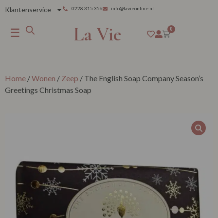
Klantenservice
0228 315 356
info@lavieonline.nl
La Vie
☰
0
Home
/
Wonen
/
Zeep
/ The English Soap Company Season’s
Greetings Christmas Soap