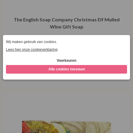
The English Soap Company Christmas Elf Mulled
WIne Gift Soap
€
12,95
Toevoegen aan winkelwagen