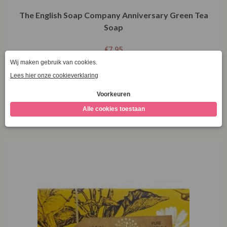
The English Soap Company Anniversary Green Tea
Soap
€
7,95
Toevoegen aan winkelwagen