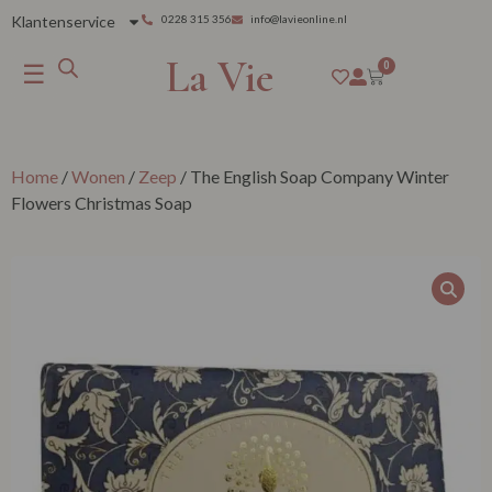
Klantenservice
0228 315 356
info@lavieonline.nl
La Vie
☰
0
Home
/
Wonen
/
Zeep
/ The English Soap Company Winter
Flowers Christmas Soap