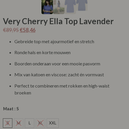
Very Cherry Ella Top Lavender
€
89,95
€
58,46
Gebreide top met ajourmotief en stretch
Ronde hals en korte mouwen
Boorden onderaan voor een mooie pasvorm
Mix van katoen en viscose: zacht én vormvast
Perfect te combineren met rokken en high-waist
broeken
Maat
: S
L
S
M
L
XL
XXL