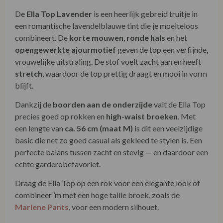
De
Ella Top Lavender
is een heerlijk gebreid truitje in
een romantische lavendelblauwe tint die je moeiteloos
combineert. De
korte mouwen
,
ronde hals
en het
opengewerkte ajourmotief
geven de top een verfijnde,
vrouwelijke uitstraling. De stof voelt zacht aan en heeft
stretch
, waardoor de top prettig draagt en mooi in vorm
blijft.
Dankzij de
boorden aan de onderzijde
valt de Ella Top
precies goed op rokken en
high-waist broeken
. Met
een lengte van
ca. 56 cm (maat M)
is dit een veelzijdige
basic die net zo goed casual als gekleed te stylen is. Een
perfecte balans tussen zacht en stevig — en daardoor een
echte garderobefavoriet.
Draag de Ella Top op een rok voor een elegante look of
combineer ’m met een hoge taille broek, zoals de
Marlene Pants
, voor een modern silhouet.