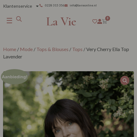
Klantenservice
0228 315 356
info@lavieonline.nl
La Vie
☰
0
Home
/
Mode
/
Tops & Blouses
/
Tops
/ Very Cherry Ella Top
Lavender
Aanbieding!