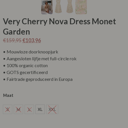
Very Cherry Nova Dress Monet
Garden
€
159,95
€
103,96
• Mouwloze doorknoopjurk
• Aangesloten lijfje met full-circle rok
• 100% organic cotton
• GOTS gecertificeerd
• Fairtrade geproduceerd in Europa
Maat
S
S
M
L
XL
XXL
XL