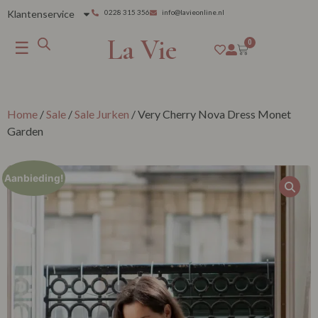
Klantenservice
0228 315 356
info@lavieonline.nl
La Vie
☰
0
Home
/
Sale
/
Sale Jurken
/ Very Cherry Nova Dress Monet
Garden
Aanbieding!