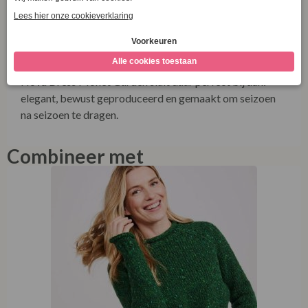
Very Cherry
Very Cherry staat bekend om vrouwelijke silhouetten
met een vintage knipoog en productie binnen Europa. De
Nova Dress Monet Garden sluit daar perfect bij aan:
elegant, bewust geproduceerd en gemaakt om seizoen
na seizoen te dragen.
Combineer met