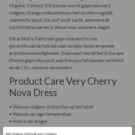
Organic Cotton). Dit katoen wordt geproduceerd
volgens strenge milieunormen met zo min mogelijk
chemische input. De stof voelt zacht, ademend en
comfortabel aan en is ideaal voor warmere dagen.
Dit artikel is Fairtrade geproduceerd in een
gecertificeerde fabriek met eerlijke lonen en goede
arbeidsomstandigheden. Daarnaast wordt het in Europa
(Polen) geproduceerd, wat transportafstanden verkleint
en de CO₂-uitstoot vermindert.
Product Care Very Cherry
Nova Dress
• Wassen volgens instructies op het label
• Wassen op lage temperatuur
• Niet in de droger
• Strijken op lage temperatuur indien nodig