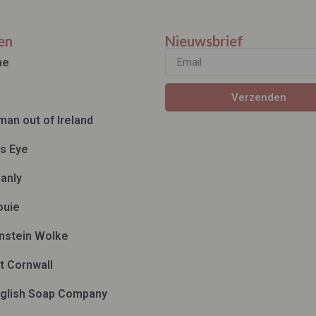
en
Nieuwsbrief
ae
Verzenden
man out of Ireland
ds Eye
anly
ouie
nstein Wolke
t Cornwall
glish Soap Company