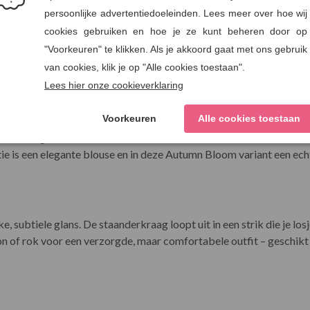
glans
UCEERD
rde fabriek. Een plek waar de arbeidsomstandigheden goed zijn, de 
we kledingstuk.
tie is een elegante blouse en in deze Autumn Bloom variant een ec
jke, subtiele glans. De staanderkraag loopt uit in een strik die je lo
n of rok voor een verzorgde, maar comfortabele outfit – geschikt 