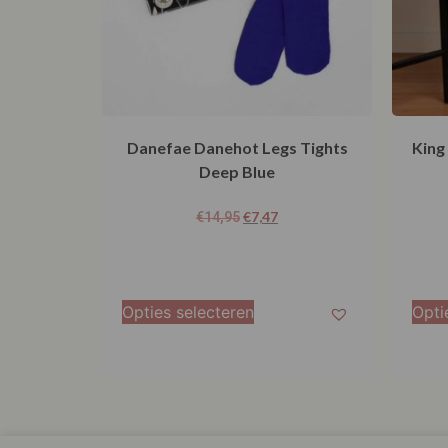
Danefae Danehot Legs Tights
King
Deep Blue
€
7,47
€
14,95
Opties selecteren
Opti