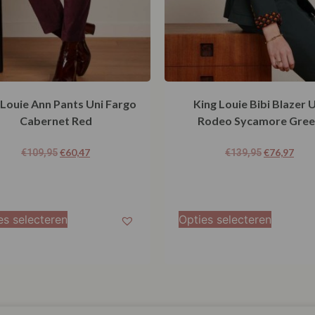
 Louie Ann Pants Uni Fargo
King Louie Bibi Blazer 
Cabernet Red
Rodeo Sycamore Gre
€
60,47
€
76,97
€
109,95
€
139,95
es selecteren
Opties selecteren