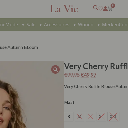
La Vie
0
me
Mode
▾
Sale
▾
Accessoires
▾
Wonen
▾
Merken
Con
louse Autumn BLoom
Very Cherry Ruff
€
99,95
€
49,97
Very Cherry Ruffle Blouse Aut
Maat
S
S
M
L
XL
XXL