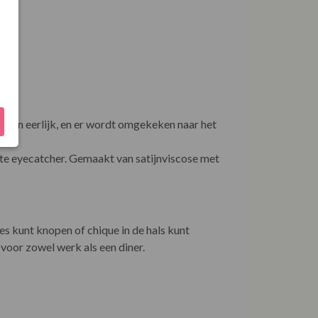
lonen eerlijk, en er wordt omgekeken naar het
hte eyecatcher. Gemaakt van satijnviscose met
sjes kunt knopen of chique in de hals kunt
voor zowel werk als een diner.