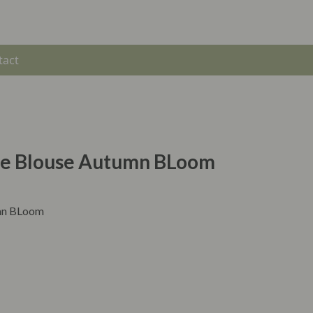
tact
le Blouse Autumn BLoom
umn BLoom