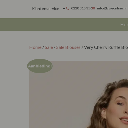
Klantenservice
0228 315 356
info@lavieonline.nl
Ho
Home
/
Sale
/
Sale Blouses
/ Very Cherry Ruffle B
Aanbieding!