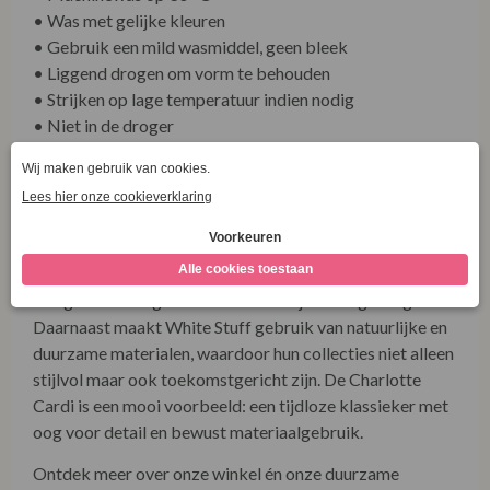
• Liggend drogen om vorm te behouden
• Strijken op lage temperatuur indien nodig
• Niet in de droger
White Stuff
White Stuff is een Brits merk dat bekendstaat om zijn
creatieve prints, kwalitatieve materialen en
toegankelijke stijl. Het label combineert eigentijds
design met draagbare modellen die jarenlang meegaan.
Daarnaast maakt White Stuff gebruik van natuurlijke en
duurzame materialen, waardoor hun collecties niet alleen
stijlvol maar ook toekomstgericht zijn. De Charlotte
Cardi is een mooi voorbeeld: een tijdloze klassieker met
oog voor detail en bewust materiaalgebruik.
Ontdek meer over onze winkel én onze duurzame
collecties via onze socials!
Bezoek
www.facebook.com/LaVieEnRoseDamesmode