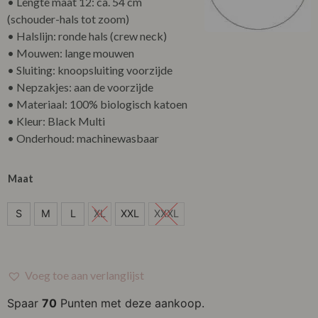
• Lengte maat 12: ca. 54 cm
(schouder-hals tot zoom)
• Halslijn: ronde hals (crew neck)
• Mouwen: lange mouwen
• Sluiting: knoopsluiting voorzijde
• Nepzakjes: aan de voorzijde
• Materiaal: 100% biologisch katoen
• Kleur: Black Multi
• Onderhoud: machinewasbaar
Maat
S
S
M
L
XL
XXL
XXXL
M
L
Voeg toe aan verlanglijst
XL
Spaar
70
Punten met deze aankoop.