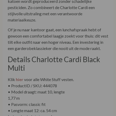
katoen wordt geproduceerd zonder schadelijke
pesticiden. Zo combineert de Charlotte Cardi een
stijlvolle uitstraling met een verantwoorde
materiaalkeuze.
Of je nu naar kantoor gaat, een lunchafspraak hebt of
gewoon een comfortabel laagje zoekt voor thuis: dit vest
tilt elke outfit naar een hoger niveau. Een investering in
een garderobeklassieker die nooit uit de mode raakt.
Details Charlotte Cardi Black
Multi
Klik
hier
voor alle White Stuff vesten.
• ProductID / SKU: 444078
• Model draagt: maat 10, lengte
1,77 m
• Pasvorm: classic fit
• Lengte maat 12: ca. 54 cm (schouder-hals tot zoom)