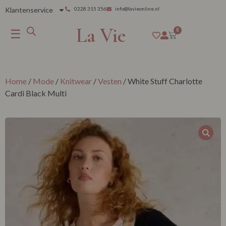
Klantenservice
0228 315 356
info@lavieonline.nl
La Vie
☰
0
Home
/
Mode
/
Knitwear
/
Vesten
/ White Stuff Charlotte
Cardi Black Multi