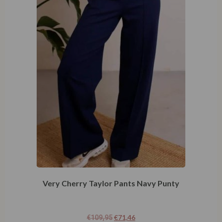
Very Cherry Taylor Pants Navy Punty
€
71,46
€
109,95