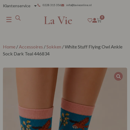
Klantenservice
0228 315 356
info@lavieonline.nl
La Vie
☰
0
Home
/
Accessoires
/
Sokken
/ White Stuff Flying Owl Ankle
Sock Dark Teal 446834