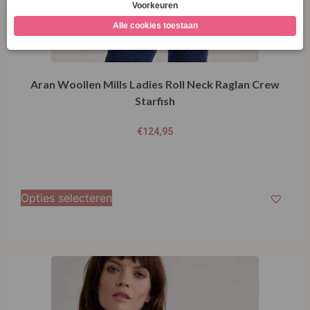
Aran Woollen Mills Ladies Roll Neck Raglan Crew
Starfish
€
124,95
Opties selecteren