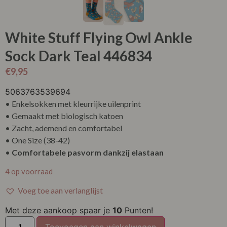
White Stuff Flying Owl Ankle
Sock Dark Teal 446834
€
9,95
5063763539694
• Enkelsokken met kleurrijke uilenprint
• Gemaakt met biologisch katoen
• Zacht, ademend en comfortabel
• One Size (38-42)
•
Comfortabele pasvorm dankzij elastaan
4 op voorraad
Voeg toe aan verlanglijst
Met deze aankoop spaar je
10
Punten!
Toevoegen aan winkelwagen