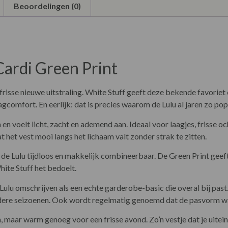
Beoordelingen (0)
Cardi Green Print
frisse nieuwe uitstraling. White Stuff geeft deze bekende favoriet 
gcomfort. En eerlijk: dat is precies waarom de Lulu al jaren zo popu
en voelt licht, zacht en ademend aan. Ideaal voor laagjes, frisse 
at het vest mooi langs het lichaam valt zonder strak te zitten.
de Lulu tijdloos en makkelijk combineerbaar. De Green Print geeft
hite Stuff het bedoelt.
 Lulu omschrijven als een echte garderobe-basic die overal bij past
rdere seizoenen. Ook wordt regelmatig genoemd dat de pasvorm wa
n, maar warm genoeg voor een frisse avond. Zo’n vestje dat je uitein