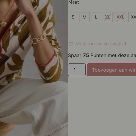
Maat
S
S
M
L
XL
XXL
X
M
L
Voeg toe aan verlanglijst
XL
Spaar
75
Punten met deze a
XXL
Toevoegen aan wi
XXXL