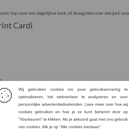
asic top voor een dagelijkse look, of draag hem over een jurk voo
rint Cardi
m
EU
Borst (cm)
Taille (