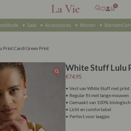
La Vie
0
me
Mode
▾
Sale
▾
Accessoires
▾
Wonen
▾
Merken
Con
u Print Cardi Green Print
White Stuff Lulu 
€
74,95
• Vest van White Stuff met print
• Regular fit met lange mouwen
• Gemaakt van 100% biologisch
• Licht en comfortabel
• Perfect voor laagjes