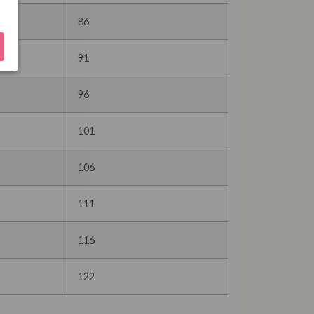
86
91
96
101
106
111
116
122