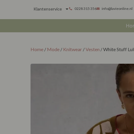
Klantenservice
0228 315 356
info@lavieonline.nl
Ho
Home
/
Mode
/
Knitwear
/
Vesten
/ White Stuff Lul