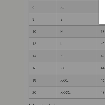
6
XS
34
8
S
36
10
M
38
12
L
40
14
XL
42
16
XXL
44
18
XXXL
46
20
XXXXL
48