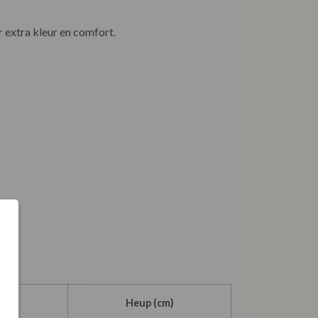
r extra kleur en comfort.
cm)
Heup (cm)