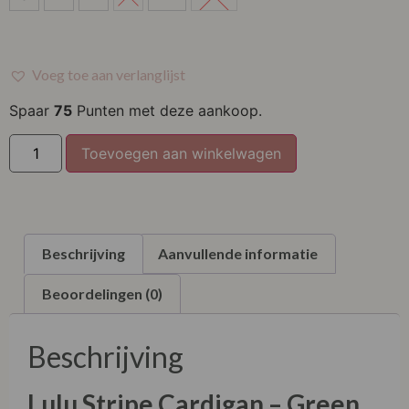
M
L
Voeg toe aan verlanglijst
XL
Spaar
75
Punten met deze aankoop.
XXL
Toevoegen aan winkelwagen
XXXL
Beschrijving
Aanvullende informatie
Beoordelingen (0)
Beschrijving
Lulu Stripe Cardigan – Green