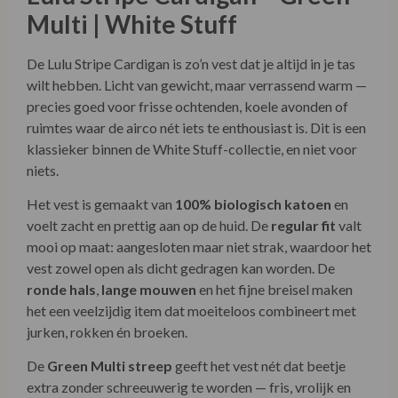
Multi | White Stuff
De Lulu Stripe Cardigan is zo’n vest dat je altijd in je tas
wilt hebben. Licht van gewicht, maar verrassend warm —
precies goed voor frisse ochtenden, koele avonden of
ruimtes waar de airco nét iets te enthousiast is. Dit is een
klassieker binnen de White Stuff-collectie, en niet voor
niets.
Het vest is gemaakt van
100% biologisch katoen
en
voelt zacht en prettig aan op de huid. De
regular fit
valt
mooi op maat: aangesloten maar niet strak, waardoor het
vest zowel open als dicht gedragen kan worden. De
ronde hals
,
lange mouwen
en het fijne breisel maken
het een veelzijdig item dat moeiteloos combineert met
jurken, rokken én broeken.
De
Green Multi streep
geeft het vest nét dat beetje
extra zonder schreeuwerig te worden — fris, vrolijk en