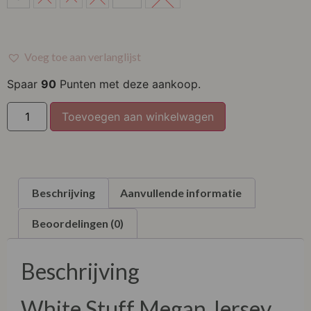
M
L
Voeg toe aan verlanglijst
XL
Spaar
90
Punten met deze aankoop.
XXL
Toevoegen aan winkelwagen
XXXL
Beschrijving
Aanvullende informatie
Beoordelingen (0)
Beschrijving
White Stuff Megan Jersey