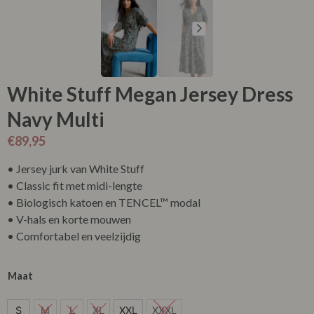
White Stuff Megan Jersey Dress
Navy Multi
€
89,95
• Jersey jurk van White Stuff
• Classic fit met midi-lengte
• Biologisch katoen en TENCEL™ modal
• V-hals en korte mouwen
• Comfortabel en veelzijdig
Maat
S
S
M
L
XL
XXL
XXXL