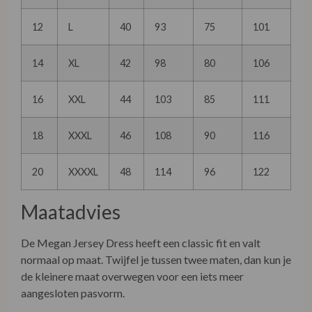
12
L
40
93
75
101
14
XL
42
98
80
106
16
XXL
44
103
85
111
18
XXXL
46
108
90
116
20
XXXXL
48
114
96
122
Maatadvies
De Megan Jersey Dress heeft een classic fit en valt
normaal op maat. Twijfel je tussen twee maten, dan kun je
de kleinere maat overwegen voor een iets meer
aangesloten pasvorm.