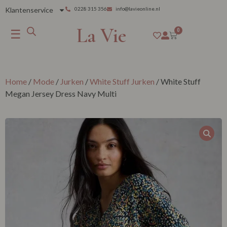
Klantenservice
0228 315 356
info@lavieonline.nl
La Vie
☰
0
Home
/
Mode
/
Jurken
/
White Stuff Jurken
/ White Stuff
Megan Jersey Dress Navy Multi