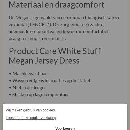
Materiaal en draagcomfort
De Megan is gemaakt van een mix van biologisch katoen
en modal (TENCEL™). Dit zorgt voor een zachte,
ademende en soepel vallende stof die comfortabel
draagt en mooi in vorm blijft.
Product Care White Stuff
Megan Jersey Dress
• Machinewasbaar
• Wassen volgens instructies op het label
• Niet in de droger
• Strijken op lage temperatuur
White Stuff
White Stuff staat bekend om comfortabele jurken met
fijne materialen en draagbare pasvormen. De Megan