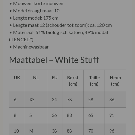
• Mouwen: korte mouwen
• Model draagt maat 10
• Lengte model: 175 cm
• Lengte maat 12 (schouder tot zoom): ca. 120 cm
• Materiaal: 51% biologisch katoen, 49% modal
(TENCEL™)
• Machinewasbaar
Maattabel – White Stuff
UK
NL
EU
Borst
Taille
Heup
(cm)
(cm)
(cm)
6
XS
34
78
58
86
8
S
36
83
65
91
10
M
38
88
70
96