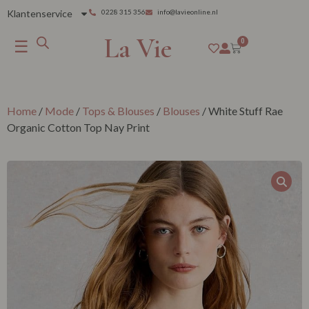
Klantenservice
0228 315 356
info@lavieonline.nl
La Vie
☰
0
Home
/
Mode
/
Tops & Blouses
/
Blouses
/ White Stuff Rae
Organic Cotton Top Nay Print