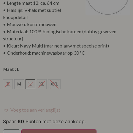
• Lengte maat 12: ca. 64 cm
• Halslijn: V‑hals met subtiel
knoopdetail
• Mouwen: korte mouwen
• Materiaal: 100 % biologische katoen (dobby geweven
structuur)
• Kleur: Navy Multi (marineblauw met speelse print)
• Onderhoud: machinewasbaar op 30 °C
Maat
: L
S
S
M
L
XL
XXL
M
L
Voeg toe aan verlanglijst
XL
Spaar
60
Punten met deze aankoop.
XXL