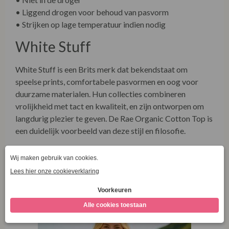
• Liggend drogen voor behoud van pasvorm
• Strijken op lage temperatuur indien nodig
White Stuff
White Stuff is een Brits merk dat bekendstaat om
speelse prints, comfortabele pasvormen en oog voor
duurzame materialen. Hun collecties combineren
vrolijkheid met tact en kwaliteit, en zijn ontworpen om
langdurig plezier te geven. De Rae Organic Cotton Top is
een duidelijk voorbeeld van deze stijl en filosofie.
Ontdek meer over onze winkel én onze duurzame
collecties via onze socials! Bezoek
www.facebook.com/LaVieEnRoseDamesmode
Combineer met