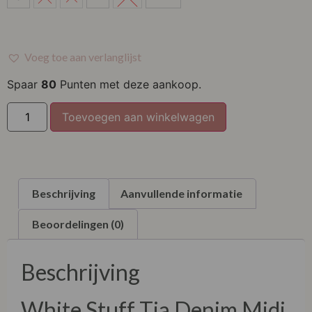
M
L
Voeg toe aan verlanglijst
XL
Spaar
80
Punten met deze aankoop.
XXL
Toevoegen aan winkelwagen
XXXL
Beschrijving
Aanvullende informatie
Beoordelingen (0)
Beschrijving
White Stuff Tia Denim Midi