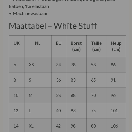
katoen, 1% elastaan
• Machinewasbaar
Maattabel – White Stuff
UK
NL
EU
Borst
Taille
Heup
(cm)
(cm)
(cm)
6
XS
34
78
58
86
8
S
36
83
65
91
10
M
38
88
70
96
12
L
40
93
75
101
14
XL
42
98
80
106