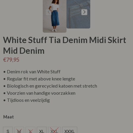
White Stuff Tia Denim Midi Skirt
Mid Denim
€
79,95
• Denim rok van White Stuff
• Regular fit met above knee lengte
• Biologisch en gerecycled katoen met stretch
• Voorzien van handige voorzakken
• Tijdloos en veelzijdig
Maat
S
S
M
L
XL
XXL
XXXL