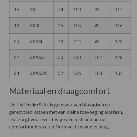
16
XXL
44
103
85
111
18
XXXL
46
108
90
116
20
XXXXL
48
114
96
122
22
XXXXXL
50
120
102
128
24
XXXXXXL
52
126
108
134
Materiaal en draagcomfort
De Tia Denim Skirt is gemaakt van biologisch en
gerecycled katoen met een kleine toevoeging elastaan.
Dat zorgt voor een stevige denimstructuur met
comfortabele stretch. Vormvast, maar niet stug.