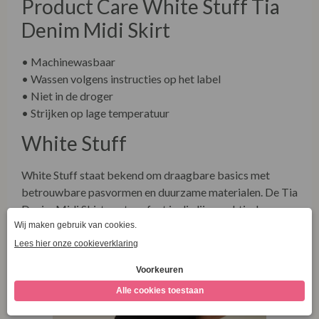
Product Care White Stuff Tia
Denim Midi Skirt
• Machinewasbaar
• Wassen volgens instructies op het label
• Niet in de droger
• Strijken op lage temperatuur
White Stuff
White Stuff staat bekend om draagbare basics met
betrouwbare pasvormen en duurzame materialen. De Tia
Denim Midi Skirt past perfect in die lijn: praktisch,
comfortabel en ontworpen om vaak te dragen.
444150
Combineer met