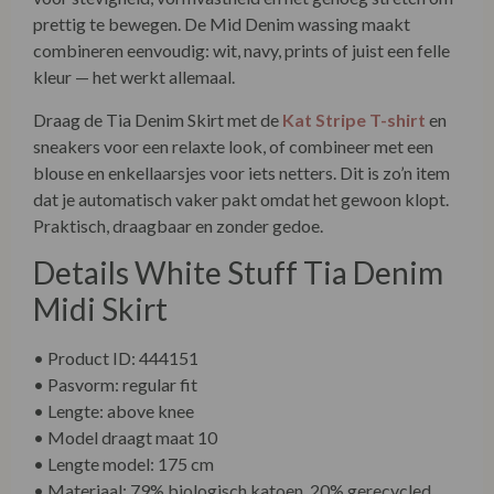
prettig te bewegen. De Mid Denim wassing maakt
combineren eenvoudig: wit, navy, prints of juist een felle
kleur — het werkt allemaal.
Draag de Tia Denim Skirt met de
Kat Stripe T-shirt
en
sneakers voor een relaxte look, of combineer met een
blouse en enkellaarsjes voor iets netters. Dit is zo’n item
dat je automatisch vaker pakt omdat het gewoon klopt.
Praktisch, draagbaar en zonder gedoe.
Details White Stuff Tia Denim
Midi Skirt
• Product ID: 444151
• Pasvorm: regular fit
• Lengte: above knee
• Model draagt maat 10
• Lengte model: 175 cm
• Materiaal: 79% biologisch katoen, 20% gerecycled