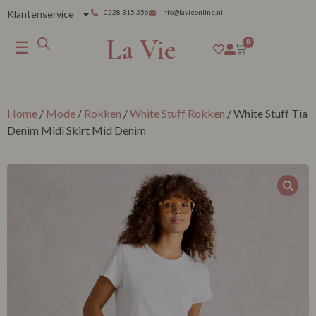
Klantenservice
0228 315 356
info@lavieonline.nl
La Vie
☰
0
Home
/
Mode
/
Rokken
/
White Stuff Rokken
/ White Stuff Tia
Denim Midi Skirt Mid Denim