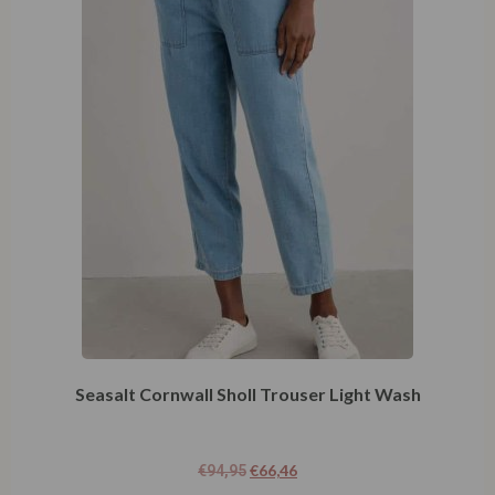
Seasalt Cornwall Sholl Trouser Light Wash
€
66,46
€
94,95