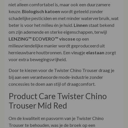
beter is voor het milieu én je huid.
Linnen
staat bekend
om zijn ademende en sterke eigenschappen, terwijl
LENZING™ ECOVERO™ viscose
op een
milieuvriendelijke manier wordt geproduceerd uit
hernieuwbare houtbronnen. Een vleugje
elastaan
zorgt
voor extra bewegingsvrijheid.
Door te kiezen voor de Twister Chino Trouser draag je
bij aan een verantwoorde mode-industrie zonder
concessies te doen aan stijl of draagcomfort.
Product Care Twister Chino
Trouser Mid Red
Om de kwaliteit en pasvorm van je Twister Chino
Trouser te behouden, was je de broek op een
fijnwasprogramma met koud water. Gebruik een mild
wasmiddel en vermijd bleekmiddelen. Laat de broek aan
de lucht drogen en strijk op lage temperatuur indien