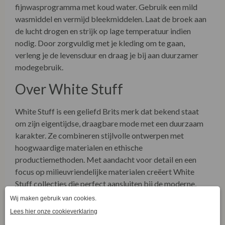
nodig. Door zorgvuldig met je kleding om te gaan,
verleng je de levensduur en draag je bij aan duurzamer
modegebruik.
Over White Stuff
White Stuff is een geliefd Brits merk dat bekend staat
om zijn eigentijdse, draagbare mode met een duurzaam
karakter. Ze combineren stijlvolle ontwerpen met
hoogwaardige materialen en ethische
productiemethoden. Met aandacht voor detail en een
focus op milieuvriendelijke materialen creëert White
Stuff collecties die perfect aansluiten bij de moderne,
bewuste consument.
Ontdek meer over onze winkel én onze duurzame
collecties via onze socials! Bezoek
www.facebook.com/LaVieEnRoseDamesmode
.