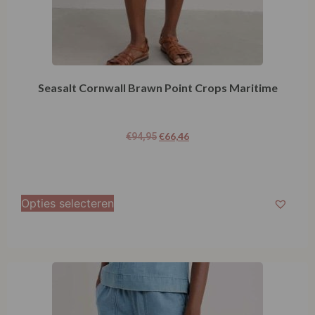
Seasalt Cornwall Brawn Point Crops Maritime
€
66,46
€
94,95
Opties selecteren