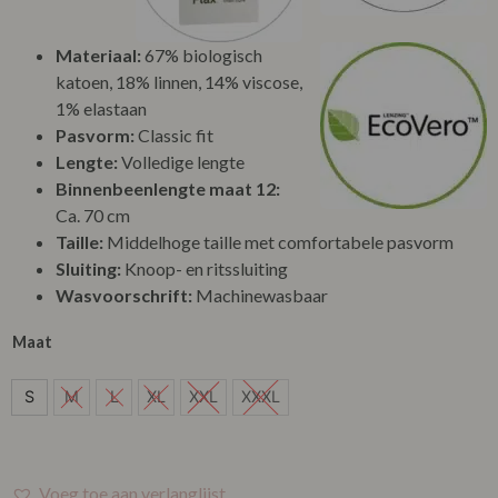
Materiaal:
67% biologisch
katoen, 18% linnen, 14% viscose,
1% elastaan
Pasvorm:
Classic fit
Lengte:
Volledige lengte
Binnenbeenlengte maat 12:
Ca. 70 cm
Taille:
Middelhoge taille met comfortabele pasvorm
Sluiting:
Knoop- en ritssluiting
Wasvoorschrift:
Machinewasbaar
Maat
S
S
M
L
XL
XXL
XXXL
Voeg toe aan verlanglijst