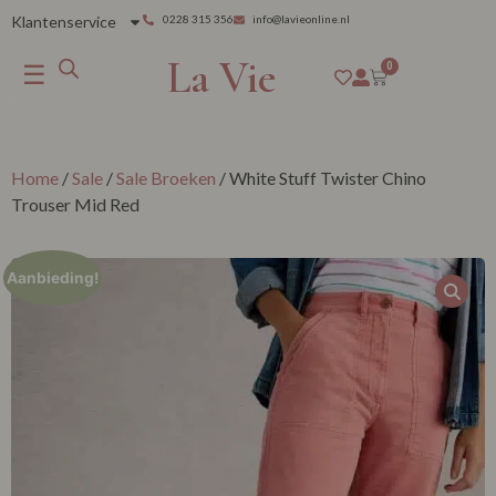
Klantenservice
0228 315 356
info@lavieonline.nl
La Vie
☰
0
Home
/
Sale
/
Sale Broeken
/ White Stuff Twister Chino
Trouser Mid Red
Aanbieding!