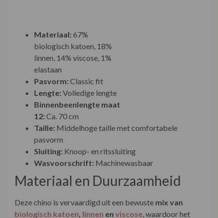
Materiaal:
67% biologisch katoen, 18% linnen,
14% viscose, 1% elastaan
Pasvorm:
Classic fit
Lengte:
Volledige lengte
Binnenbeenlengte maat 12:
Ca. 70 cm
Taille:
Middelhoge taille met comfortabele
pasvorm
Sluiting:
Knoop- en ritssluiting
Wasvoorschrift:
Machinewasbaar
Materiaal en Duurzaamheid
Deze chino is vervaardigd uit een bewuste
mix van
biologisch katoen
,
linnen
en
viscose
, waardoor het
niet alleen comfortabel is, maar ook een duurzamere
keuze.
Biologisch katoen
wordt geteeld zonder
schadelijke pesticiden en met minder waterverbruik, wat