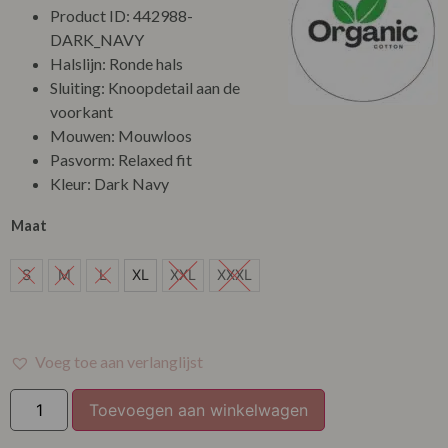
Product ID: 442988-
DARK_NAVY
Halslijn: Ronde hals
Sluiting: Knoopdetail aan de
voorkant
Mouwen: Mouwloos
Pasvorm: Relaxed fit
Kleur: Dark Navy
Maat
XL
S
M
L
XL
XXL
XXXL
Voeg toe aan verlanglijst
Toevoegen aan winkelwagen