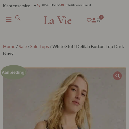
Klantenservice
0228 315 356
info@lavieonline.nl
La Vie
☰
0
Home
/
Sale
/
Sale Tops
/ White Stuff Delilah Button Top Dark
Navy
Aanbieding!