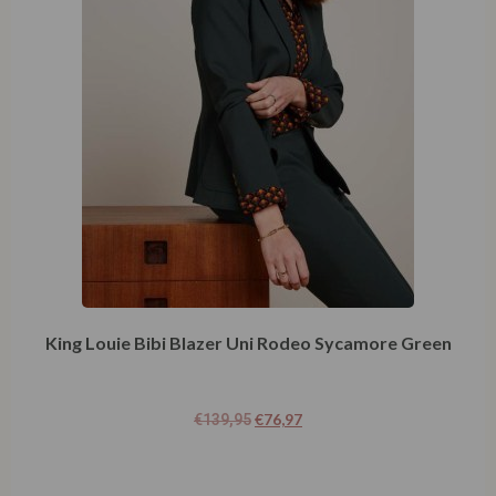
King Louie Bibi Blazer Uni Rodeo Sycamore Green
€
76,97
€
139,95
Opties selecteren