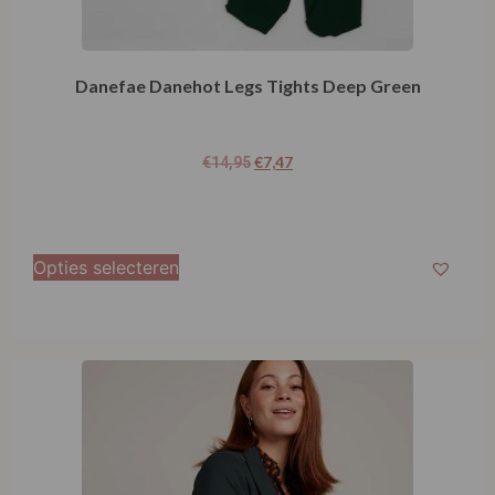
Danefae Danehot Legs Tights Deep Green
€
7,47
€
14,95
Opties selecteren