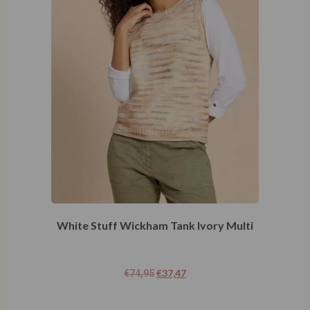
White Stuff Wickham Tank Ivory Multi
€
37,47
€
74,95
Opties selecteren